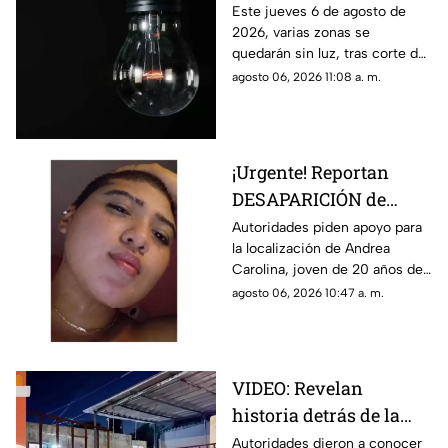
LUZ HOY en Yucatán
Este jueves 6 de agosto de
2026, varias zonas se
tras corte de más de 6
quedarán sin luz, tras corte del
horas
suministro de energía; a
agosto 06, 2026 11:08 a. m.
continuación te decimos si
serás afectado hoy.
¡Urgente! Reportan
DESAPARICIÓN de
MUJER de 20 años en el
Autoridades piden apoyo para
la localización de Andrea
centro de Mérida;
Carolina, joven de 20 años de
activan Protocolo Alba
edad en la ciudad de Mérida,
agosto 06, 2026 10:47 a. m.
en Yucatán, te compartimos
detalles.
VIDEO: Revelan
historia detrás de la
b4l4cera en la
Autoridades dieron a conocer