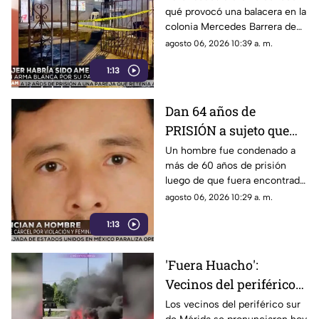
qué provocó una balacera en la
Mercedes de Mérida
colonia Mercedes Barrera de
Mérida. Conoce los detalles.
agosto 06, 2026 10:39 a. m.
1:13
Dan 64 años de
PRISIÓN a sujeto que
4busó y m4tó a una
Un hombre fue condenado a
más de 60 años de prisión
menor en Izamal
luego de que fuera encontrado
mientras su mamá no
culpable del feminicidio y
agosto 06, 2026 10:29 a. m.
estaba
abuso de una menor en Izamal.
1:13
'Fuera Huacho':
Vecinos del periférico
sur de Mérida ALZAN
Los vecinos del periférico sur