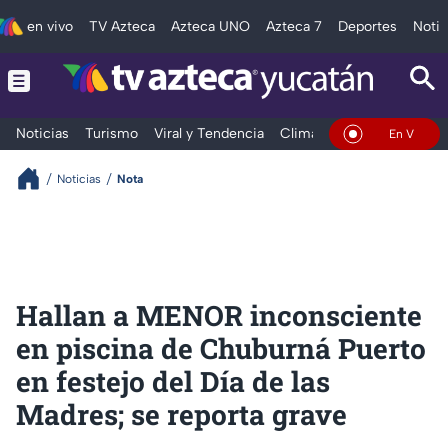
en vivo
TV Azteca
Azteca UNO
Azteca 7
Deportes
Notic
Noticias
Turismo
Viral y Tendencia
Clima
Deportes
Espec
En Vivo
Noticias
Nota
Hallan a MENOR inconsciente
en piscina de Chuburná Puerto
en festejo del Día de las
Madres; se reporta grave