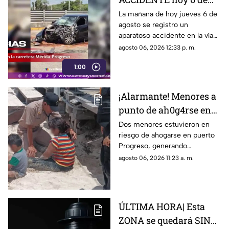
agosto en la Mérida-
La mañana de hoy jueves 6 de
agosto se registro un
Progreso; así quedó el
aparatoso accidente en la vía
AUTO
Mérida-Progreso, generando
agosto 06, 2026 12:33 p. m.
caos y afectaciones en la
1:00
vialidad.
¡Alarmante! Menores a
punto de ah0g4rse en
playas de Progreso;
Dos menores estuvieron en
riesgo de ahogarse en puerto
genera movilización
Progreso, generando
momentos de tensión entre
agosto 06, 2026 11:23 a. m.
los testigos.
ÚLTIMA HORA| Esta
ZONA se quedará SIN