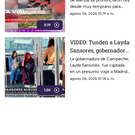
de Mérida se pronunciaron hoy
LA VOZ tras INVASIÓN
desde muy temprano para
de 'paracaidistas'
realizar el bloqueo con llantas y
agosto 06, 2026 10:19 a. m.
fuego; piden un alto a la
0:19
invasión.
VIDEO: Tunden a Layda
Sansores, gobernadora
de Campeche, por
La gobernadora de Campeche,
Layda Sansores, fue captada
presunto viaje a
en un presunto viaje a Madrid
Madrid
mientras el estado atraviesa
agosto 06, 2026 10:18 a. m.
diversas crisis.
1:30