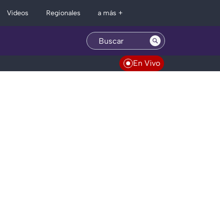
Regionales
Videos
a más +
En Vivo