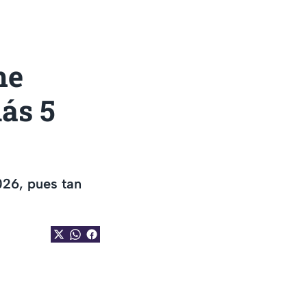
he
ás 5
26, pues tan