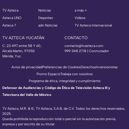
TV Azteca
Noticias
a más +
Azteca UNO
Deportes
Videos
Azteca 7
adn Noticias
TV Azteca Internacional
TV AZTECA YUCATÁN
CONTACTO
C. 23 497 entre 58 Y 60,
contacto@tvazteca.com
Alcalá Martín, 97050
999 348 2718 | Conmutador
Mérida, Yuc.
Aviso de privacidad
Preferencias de Cookies
Derechos
Inversionistas
Promo Espacio
Trabaja con nosotros
Programa de ética, integridad y cumplimiento
Defensor de Audiencias y Código de Ética de Televisión Azteca III y
Televisora del Valle de México
TV Azteca, M.R. & ©, TV Azteca, S.A.B. de C.V. Todos los derechos reservados,
2025.
Queda prohibida la reproducción total o parcial sin la autorización previa,
expresa y por escrito de su titular.