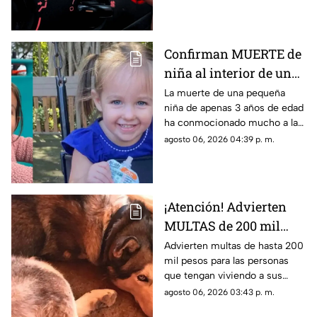
vehículos, te damos detalles.
Confirman MUERTE de
niña al interior de una
cocinita de juguete; esto
La muerte de una pequeña
niña de apenas 3 años de edad
le pasó
ha conmocionado mucho a la
población en general; todo
agosto 06, 2026 04:39 p. m.
ocurrió dentro de una cocinita
de juguete.
¡Atención! Advierten
MULTAS de 200 mil
pesos a quienes tengan
Advierten multas de hasta 200
mil pesos para las personas
perros y gatos en
que tengan viviendo a sus
PATIOS o azoteas; esto
perros y gatos en patios o
agosto 06, 2026 03:43 p. m.
se sabe
azoteas. Te compartimos