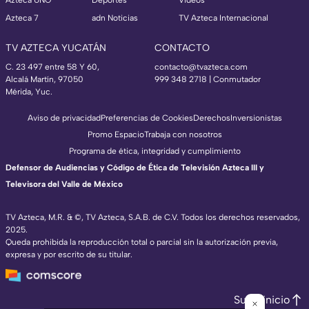
Azteca UNO
Deportes
Videos
Azteca 7
adn Noticias
TV Azteca Internacional
TV AZTECA YUCATÁN
CONTACTO
C. 23 497 entre 58 Y 60,
contacto@tvazteca.com
Alcalá Martín, 97050
999 348 2718 | Conmutador
Mérida, Yuc.
Aviso de privacidad
Preferencias de Cookies
Derechos
Inversionistas
Promo Espacio
Trabaja con nosotros
Programa de ética, integridad y cumplimiento
Defensor de Audiencias y Código de Ética de Televisión Azteca III y
Televisora del Valle de México
TV Azteca, M.R. & ©, TV Azteca, S.A.B. de C.V. Todos los derechos reservados,
2025.
Queda prohibida la reproducción total o parcial sin la autorización previa,
expresa y por escrito de su titular.
Subir inicio