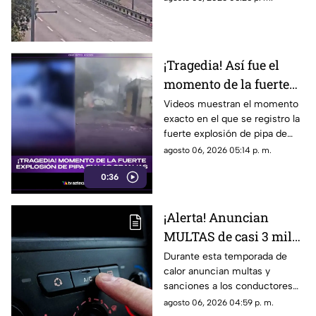
alternas y extremar
precauciones.
¡Tragedia! Así fue el
momento de la fuerte
EXPLOSIÓN de PIPA de
Videos muestran el momento
exacto en el que se registro la
GAS en la colonia
fuerte explosión de pipa de
Granjas (+VIDEO)
gas en calles de la colonia
agosto 06, 2026 05:14 p. m.
Granjas que dejó a personas
0:36
lesionadas.
¡Alerta! Anuncian
MULTAS de casi 3 mil
pesos a conductores
Durante esta temporada de
calor anuncian multas y
que NO enciendan el
sanciones a los conductores
AIRE ACONDICIONADO;
que no enciendan el aire
agosto 06, 2026 04:59 p. m.
esto se sabe
acondicionado en sus