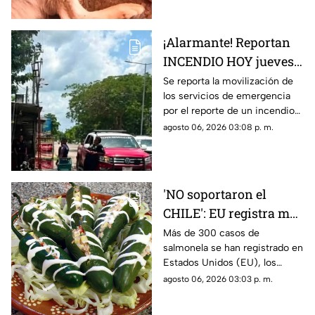
detalles.
¡Alarmante! Reportan
INCENDIO HOY jueves 6
de agosto en comercio
Se reporta la movilización de
los servicios de emergencia
al sur de Mérida;
por el reporte de un incendio
genera movilización
al interior del comercio en la
agosto 06, 2026 03:08 p. m.
colonia Plan de Ayala Sur, te
damos detalles.
'NO soportaron el
CHILE': EU registra más
de 300 brotes de
Más de 300 casos de
salmonela se han registrado en
salmonela
Estados Unidos (EU), los
provenientes de
cuales eran provenientes de
agosto 06, 2026 03:03 p. m.
jalapeños de México
México; te contamos los
detalles en TV Azteca Yucatán.