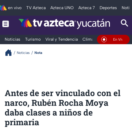
en vivo
TV Azteca
Azteca UNO
Azteca 7
Deportes
Notic
Noticias
Turismo
Viral y Tendencia
Clima
Deportes
Espec
En Vivo
Noticias
Nota
Antes de ser vinculado con el
narco, Rubén Rocha Moya
daba clases a niños de
primaria