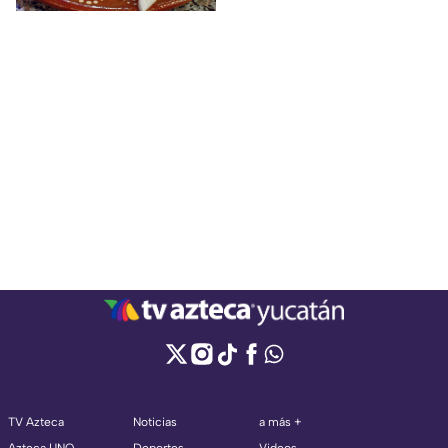
TV Azteca
Noticias
a más +