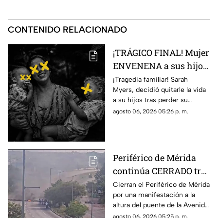
CONTENIDO RELACIONADO
¡TRÁGICO FINAL! Mujer
ENVENENA a sus hijos
tras perder su custodia;
¡Tragedia familiar! Sarah
Myers, decidió quitarle la vida
así fueron encontrados
a su hijos tras perder su
custodia. Conoce los detalles.
agosto 06, 2026 05:26 p. m.
Periférico de Mérida
continúa CERRADO tras
manifestación;
Cierran el Periférico de Mérida
por una manifestación a la
reportan caos vial en la
altura del puente de la Avenida
zona
86, por lo que piden usar rutas
agosto 06, 2026 05:25 p. m.