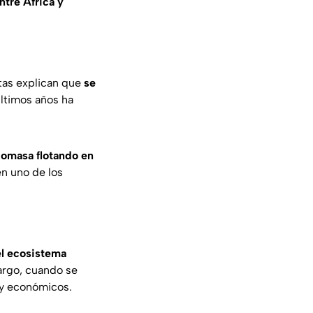
ntre África y
tas explican que
se
últimos años ha
iomasa flotando en
en uno de los
el ecosistema
bargo, cuando se
 y económicos.