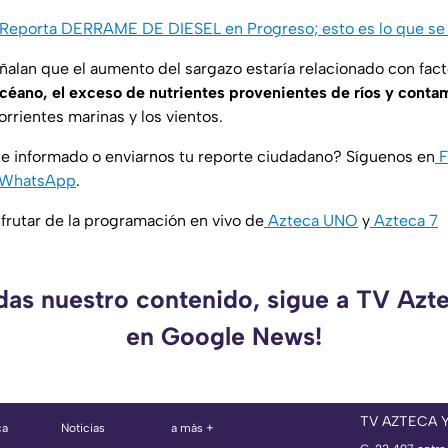
Reporta DERRAME DE DIESEL en Progreso; esto es lo que se
eñalan que el aumento del sargazo estaría relacionado con fa
céano, el exceso de nutrientes provenientes de ríos y conta
rrientes marinas y los vientos.
e informado o enviarnos tu reporte ciudadano? Síguenos en
F
WhatsApp
.
rutar de la programación en vivo de
Azteca UNO
y
Azteca 7
rdas nuestro contenido, sigue a TV Azt
en Google News!
TV AZTECA 
ca
Noticias
a más +