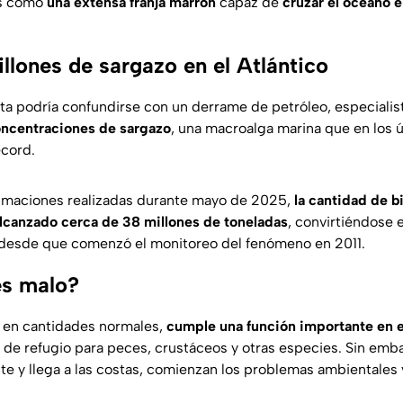
es como
una extensa franja marrón
capaz de
cruzar el océano e
llones de sargazo en el Atlántico
ta podría confundirse con un derrame de petróleo, especialis
oncentraciones de sargazo
, una macroalga marina que en los 
écord.
imaciones realizadas durante mayo de 2025,
la cantidad de b
 alcanzado cerca de 38 millones de toneladas
, convirtiéndose 
 desde que comenzó el monitoreo del fenómeno en 2011.
es malo?
, en cantidades normales,
cumple una función importante en 
ve de refugio para peces, crustáceos y otras especies. Sin em
 y llega a las costas, comienzan los problemas ambientales