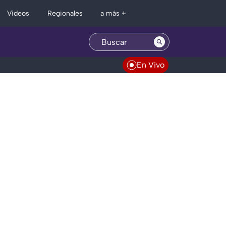
Regionales
Videos
a más +
En Vivo