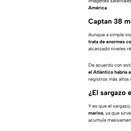
imágenes satelital
América
.
Captan 38 mi
Aunque a simple vis
trata de enormes c
alcanzado niveles r
De acuerdo con est
el Atlántico habría
registros más altos
¿El sargazo 
Y es que el sargazo
marino
, ya que sir
acumula masivamente