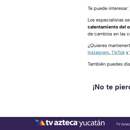
Te puede interesar:
Los especialistas s
calentamiento del o
de cambios en las co
¿Quieres mantenert
Instagram
,
TikTok
y
También puedes disf
¡No te pie
TV Azte