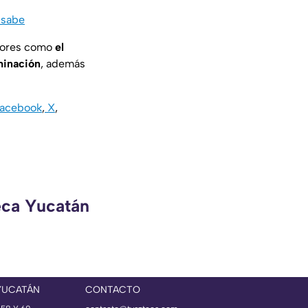
 sabe
ctores como
el
minación
, además
acebook
,
X
,
eca Yucatán
YUCATÁN
CONTACTO