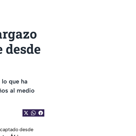
argazo
e desde
 lo que ha
ños al medio
r captado desde