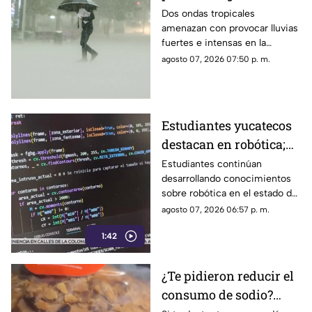
Península de Yucatán y
Dos ondas tropicales
amenazan con provocar lluvias
provocar varios días de
fuertes e intensas en la
lluvias; esto se sabe
Península de Yucatán, por lo
agosto 07, 2026 07:50 p. m.
que se piden tomar las debidas
precauciones.
Estudiantes yucatecos
destacan en robótica;
así convierten los
Estudiantes continúan
desarrollando conocimientos
desechos algo útil
sobre robótica en el estado de
(+Video)
Yucatán. Conoce los detalles.
agosto 07, 2026 06:57 p. m.
1:42
¿Te pidieron reducir el
consumo de sodio?