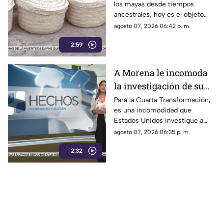
los mayas desde tiempos
ancestral en Yucatán
ancestrales, hoy es el objeto
(+Video)
de trabajo para don Nuxo.
agosto 07, 2026 06:42 p. m.
Conoce su historia.
2:59
A Morena le incomoda
la investigación de sus
funcionarios por parte
Para la Cuarta Transformación,
es una incomodidad que
de EU
Estados Unidos investigue a
sus políticos y que lo haga
agosto 07, 2026 06:35 p. m.
únicamente con testimonios.
2:32