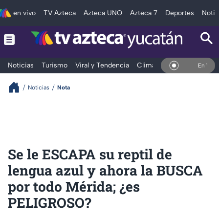
en vivo
TV Azteca
Azteca UNO
Azteca 7
Deportes
Notic
Noticias
Turismo
Viral y Tendencia
Clima
Deportes
Espec
En Vivo
Noticias
Nota
Se le ESCAPA su reptil de
lengua azul y ahora la BUSCA
por todo Mérida; ¿es
PELIGROSO?