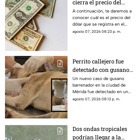
cierra el precio del
dólar en Yucatán HOY
A continuación, te daremos a
conocer cuál es el precio del
viernes 7 de agosto de
dólar que se registra en el
2026
estado de Yucatán al cierre de
agosto 07, 2026 08:23 p. m.
la jornada de hoy, viernes 7 de
agosto.
Perrito callejero fue
detectado con gusano
barrenador en Mérida;
Un nuevo caso de gusano
barrenador en la ciudad de
así fue rescatado
Mérida fue detectado en un
perrito callejero, el cual fue
agosto 07, 2026 08:13 p. m.
rescatado con una grave lesión
en la cabeza.
Dos ondas tropicales
podrían llegar a la