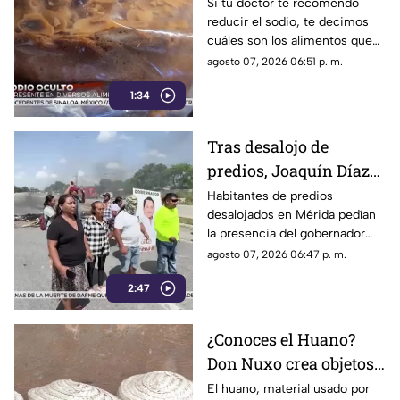
Estos son los alimentos
Si tu doctor te recomendó
reducir el sodio, te decimos
que debes EVITAR
cuáles son los alimentos que
debes dejar de consumir de
agosto 07, 2026 06:51 p. m.
inmediato.
1:34
Tras desalojo de
predios, Joaquín Díaz
Mena mostró
Habitantes de predios
desalojados en Mérida pedían
desinterés por
la presencia del gobernador
problemáticas del
Joaquín Díaz Mena, pero dejó
agosto 07, 2026 06:47 p. m.
pueblo
claro que atender al pueblo y
2:47
mantener la gobernabilidad del
estado no es una prioridad.
¿Conoces el Huano?
Don Nuxo crea objetos
a partir de este material
El huano, material usado por