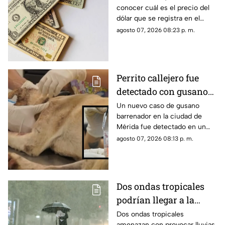
conocer cuál es el precio del
viernes 7 de agosto de
dólar que se registra en el
2026
estado de Yucatán al cierre de
agosto 07, 2026 08:23 p. m.
la jornada de hoy, viernes 7 de
agosto.
Perrito callejero fue
detectado con gusano
barrenador en Mérida;
Un nuevo caso de gusano
barrenador en la ciudad de
así fue rescatado
Mérida fue detectado en un
perrito callejero, el cual fue
agosto 07, 2026 08:13 p. m.
rescatado con una grave lesión
en la cabeza.
Dos ondas tropicales
podrían llegar a la
Península de Yucatán y
Dos ondas tropicales
amenazan con provocar lluvias