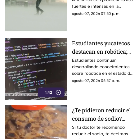
provocar varios días de
fuertes e intensas en la
lluvias; esto se sabe
Península de Yucatán, por lo
agosto 07, 2026 07:50 p. m.
que se piden tomar las debidas
precauciones.
Estudiantes yucatecos
destacan en robótica;
así convierten los
Estudiantes continúan
desarrollando conocimientos
desechos algo útil
sobre robótica en el estado de
(+Video)
Yucatán. Conoce los detalles.
agosto 07, 2026 06:57 p. m.
1:42
¿Te pidieron reducir el
consumo de sodio?
Estos son los alimentos
Si tu doctor te recomendó
reducir el sodio, te decimos
que debes EVITAR