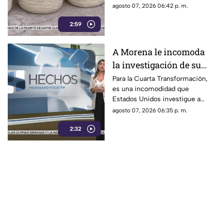
de trabajo para don Nuxo.
agosto 07, 2026 06:42 p. m.
Conoce su historia.
2:59
A Morena le incomoda
la investigación de sus
funcionarios por parte
Para la Cuarta Transformación,
es una incomodidad que
de EU
Estados Unidos investigue a
sus políticos y que lo haga
agosto 07, 2026 06:35 p. m.
únicamente con testimonios.
2:32