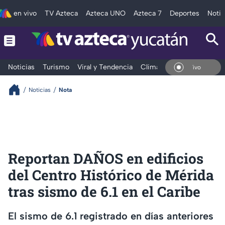
en vivo
TV Azteca
Azteca UNO
Azteca 7
Deportes
Notic
Noticias
Turismo
Viral y Tendencia
Clima
Deportes
Espec
En Vivo
Noticias
Nota
Reportan DAÑOS en edificios
del Centro Histórico de Mérida
tras sismo de 6.1 en el Caribe
El sismo de 6.1 registrado en días anteriores