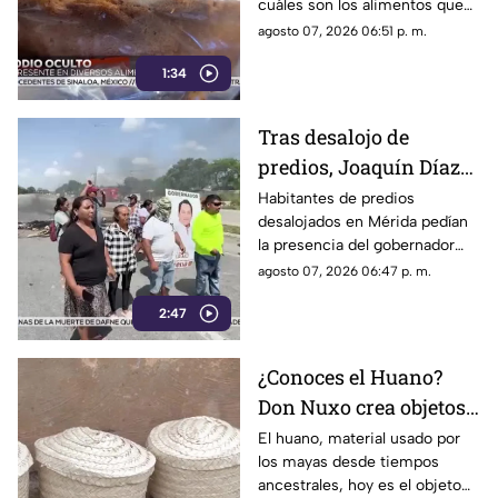
cuáles son los alimentos que
debes dejar de consumir de
agosto 07, 2026 06:51 p. m.
inmediato.
1:34
Tras desalojo de
predios, Joaquín Díaz
Mena mostró
Habitantes de predios
desalojados en Mérida pedían
desinterés por
la presencia del gobernador
problemáticas del
Joaquín Díaz Mena, pero dejó
agosto 07, 2026 06:47 p. m.
pueblo
claro que atender al pueblo y
2:47
mantener la gobernabilidad del
estado no es una prioridad.
¿Conoces el Huano?
Don Nuxo crea objetos
a partir de este material
El huano, material usado por
los mayas desde tiempos
ancestral en Yucatán
ancestrales, hoy es el objeto
(+Video)