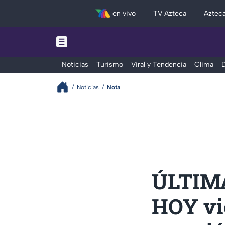
en vivo
TV Azteca
Aztec
Noticias
Turismo
Viral y Tendencia
Clima
D
Noticias
Nota
ÚLTIMA
HOY vie