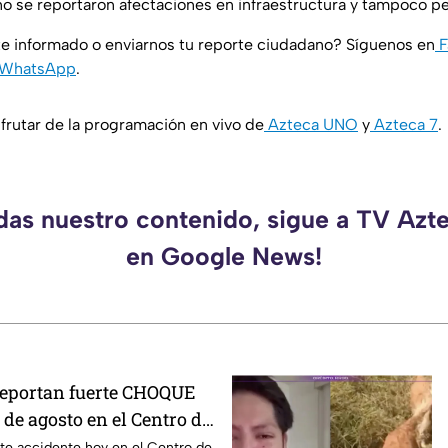
o se reportaron afectaciones en infraestructura y tampoco pe
e informado o enviarnos tu reporte ciudadano? Síguenos en
F
WhatsApp
.
rutar de la programación en vivo de
Azteca UNO
y
Azteca 7
.
rdas nuestro contenido, sigue a TV Azt
en Google News!
Reportan fuerte CHOQUE
de agosto en el Centro de
e sabe
rte accidente hoy en el Centro de