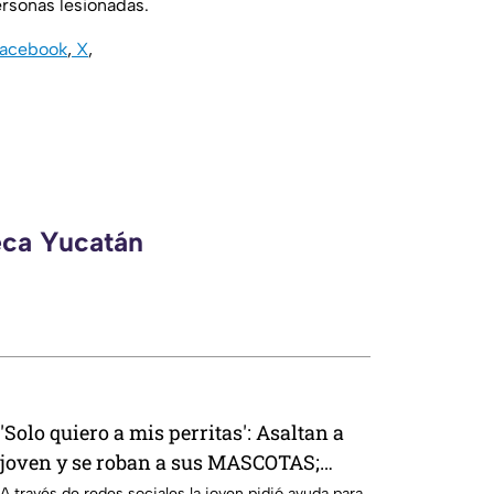
rsonas lesionadas.
acebook
,
X
,
eca Yucatán
'Solo quiero a mis perritas': Asaltan a
joven y se roban a sus MASCOTAS;
suplica ayuda para localizarlas
A través de redes sociales la joven pidió ayuda para