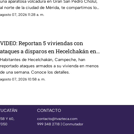
una aparatosa volcadura en Gran San Pedro Cholul,
al norte de la ciudad de Mérida, te compartimos lo
que se sabe.
agosto 07, 2026 11:28 a. m.
VIDEO: Reportan 5 viviendas con
ataques a disparos en Hecelchakán en
menos de una semana
Habitantes de Hecelchakán, Campeche, han
reportado ataques armados a su vivienda en menos
de una semana. Conoce los detalles.
agosto 07, 2026 10:58 a. m.
YUCATÁN
CONTACTO
 58 Y 60,
contacto@tvazteca.com
97050
999 348 2718 | Conmutador