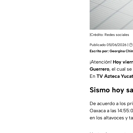
|Crédito: Redes sociales
Publicado 05/06/2026 | 🕑 
Escrito por:
Georgina Chi
¡Atención!
Hoy viern
Guerrero
, el cual s
En
TV Azteca Yuca
Sismo hoy s
De acuerdo a los pr
Oaxaca a las 14:55:
en los altavoces y t