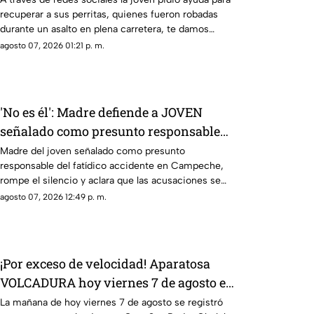
recuperar a sus perritas, quienes fueron robadas
(+VIDEO)
durante un asalto en plena carretera, te damos
detalles del caso.
agosto 07, 2026 01:21 p. m.
'No es él': Madre defiende a JOVEN
señalado como presunto responsable
del accidente donde MURIÓ pareja y
Madre del joven señalado como presunto
responsable del fatídico accidente en Campeche,
bebé en Campeche
rompe el silencio y aclara que las acusaciones se
tratan de un error.
agosto 07, 2026 12:49 p. m.
¡Por exceso de velocidad! Aparatosa
VOLCADURA hoy viernes 7 de agosto en
San Pedro Cholul; ¿Hay heridos?
La mañana de hoy viernes 7 de agosto se registró