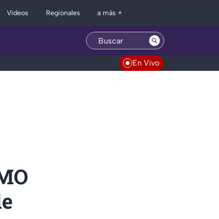
Regionales
Videos
a más +
En Vivo
SMO
de