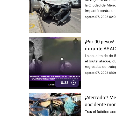
la Ciudad de Méri
impactó contra un 
agosto 07, 2026 02:0
¡Por 90 pesos
durante ASAL
trabajar (+VI
La abuelita de de 
el brutal ataque, d
regresaba de traba
agosto 07, 2026 01:06
0:33
¡Aterrador! M
accidente mor
robado con ot
Tras el fatídico ac