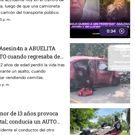
da, luego de que una camioneta
camión del transporte público.
3 p. m.
0:34
! Asesin4n a ABUELITA
TO cuando regresaba de
DEO)
82 años de edad perdió la vida tras
urante un asalto, cuando
jar vendiendo cemitas.
 p. m.
enor de 13 años provoca
tal; conducía un AUTO
ros seis menores
cidente el conductor del otro