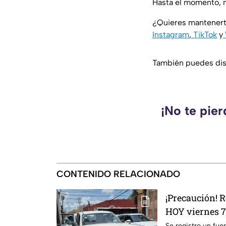
Hasta el momento, n
¿Quieres mantenert
Instagram
,
TikTok
y
También puedes disf
¡No te pie
CONTENIDO RELACIONADO
¡Precaución! 
HOY viernes 7 
Mérida; esto s
Se registro un fue