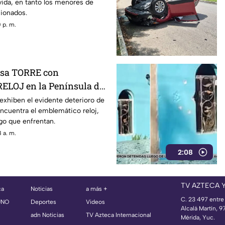
 vida, en tanto los menores de
sionados.
 p. m.
apsa TORRE con
ELOJ en la Península de
ende las alarmas
 exhiben el evidente deterioro de
encuentra el emblemático reloj,
go que enfrentan.
 a. m.
2:08
TV AZTECA 
ca
Noticias
a más +
C. 23 497 entre
UNO
Deportes
Videos
Alcalá Martín, 
adn Noticias
TV Azteca Internacional
Mérida, Yuc.