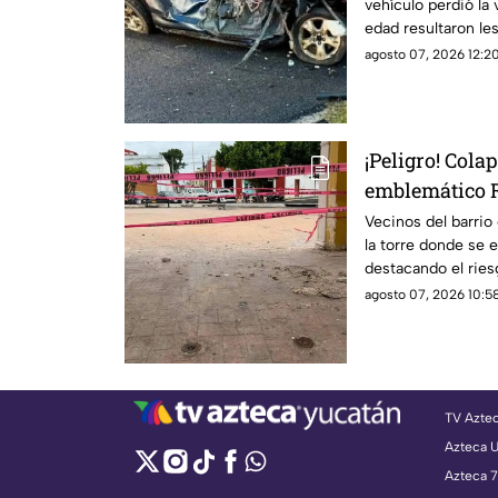
vehículo perdió la
edad resultaron le
agosto 07, 2026 12:20
¡Peligro! Col
emblemático R
Yucatán; enci
Vecinos del barrio
la torre donde se 
destacando el ries
agosto 07, 2026 10:58
TV Azte
Azteca 
Azteca 7