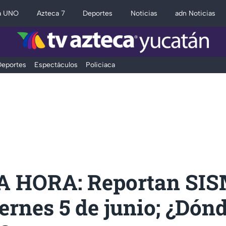
a UNO
Azteca 7
Deportes
Noticias
adn Noticias
eportes
Espectáculos
Policiaca
 HORA: Reportan SI
rnes 5 de junio; ¿Dón