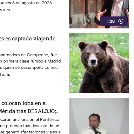
 jueves 6 de agosto de 2026.
6 p. m.
1:28
s es captada viajando
obernadora de Campeche, fue
en primera clase rumbo a Madrid
na, quien se desempeña como
tatal.
 p. m.
 colocan lona en el
 Mérida tras DESALOJO;
ra Huacho
caron una lona en el Periférico
e protesta tras desalojo de un
ue generó afectaciones viales en