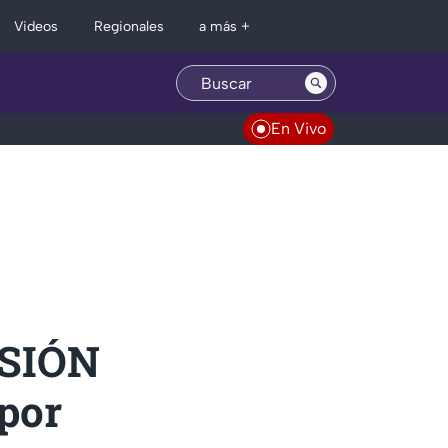
Regionales
Videos
a más +
En Vivo
NSIÓN
por