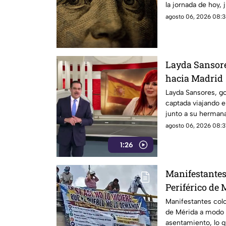
la jornada de hoy,
agosto 06, 2026 08:3
Layda Sansore
hacia Madrid
Layda Sansores, g
captada viajando 
junto a su herma
directora del DIF es
agosto 06, 2026 08:31
1:26
Manifestantes
Periférico de
furiosos cont
Manifestantes colo
de Mérida a modo d
asentamiento, lo q