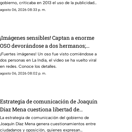
gobierno, criticaba en 2013 el uso de la publicidad
oficial para censurar a los medios de comunicación.
agosto 06, 2026 08:33 p. m.
¡Imágenes sensibles! Captan a enorme
OSO devorándose a dos hermanos;
filtran VIDEO
¡Fuertes imágenes! Un oso fue visto comiéndose a
dos personas en La India, el video se ha vuelto viral
en redes. Conoce los detalles.
agosto 06, 2026 08:02 p. m.
Estrategia de comunicación de Joaquín
Díaz Mena cuestiona libertad de
expresión en Yucatán
La estrategia de comunicación del gobierno de
Joaquín Díaz Mena genera cuestionamientos entre
ciudadanos y oposición, quienes expresan