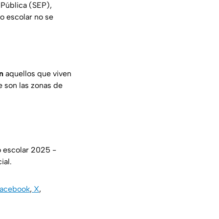
 Pública (SEP),
o escolar no se
n
aquellos que viven
e son las zonas de
o escolar 2025 -
ial.
acebook
,
X
,