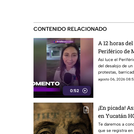
CONTENIDO RELACIONADO
A 12 horas del 
Periférico de 
protestas de 
Así luce el Perifé
del desalojo de un
protestas, barricad
zona.
agosto 06, 2026 08:5
0:52
¡En picada! Así
en Yucatán HO
2026
Te daremos a conoc
que se registra en