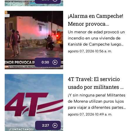
¡Alarma en Campeche!
Menor provoca
INCENDIO en su
Un menor de edad provocó un
incendio en una vivienda de
vivienda por jugar con
Kanisté de Campeche luego
cerillos (+Video)
de que jugara con unos
agosto 07, 2026 10:56 a. m.
cerillos. Conoce los detalles,
0:30
4T Travel: El servicio
usado por militantes de
Morena para viajar con
¡Y sin ninguna pena! Militantes
de Morena utilizan puros lujos
lujos
para viajar a diferentes partes
del mundo mientras profesan
agosto 07, 2026 10:49 a. m.
austeridad.
2:27