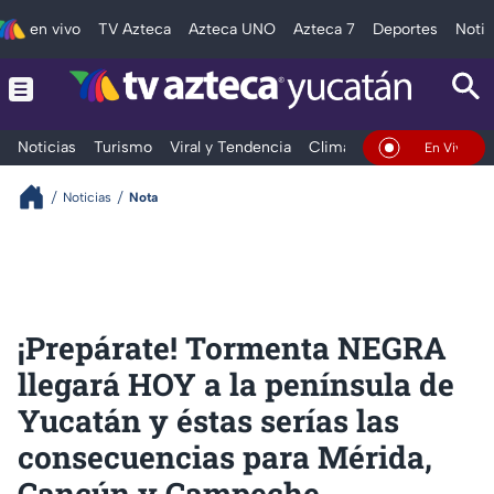
en vivo
TV Azteca
Azteca UNO
Azteca 7
Deportes
Notic
Noticias
Turismo
Viral y Tendencia
Clima
Deportes
Espec
En Vivo
Noticias
Nota
¡Prepárate! Tormenta NEGRA
llegará HOY a la península de
Yucatán y éstas serías las
consecuencias para Mérida,
Cancún y Campeche