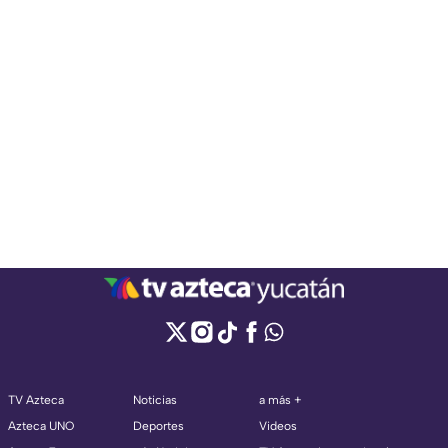
TV Azteca
Noticias
a más +
Azteca UNO
Deportes
Videos