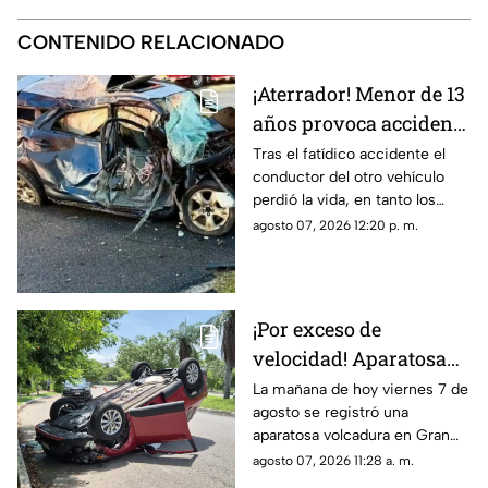
CONTENIDO RELACIONADO
¡Aterrador! Menor de 13
años provoca accidente
mortal; conducía un
Tras el fatídico accidente el
conductor del otro vehículo
AUTO robado con otros
perdió la vida, en tanto los
seis menores
menores de edad resultaron
agosto 07, 2026 12:20 p. m.
lesionados.
¡Por exceso de
velocidad! Aparatosa
VOLCADURA hoy
La mañana de hoy viernes 7 de
agosto se registró una
viernes 7 de agosto en
aparatosa volcadura en Gran
San Pedro Cholul; ¿Hay
San Pedro Cholul, al norte de la
agosto 07, 2026 11:28 a. m.
heridos?
ciudad de Mérida, te