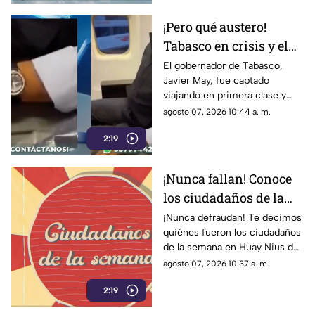
¡Pero qué austero!
Tabasco en crisis y el
gobernador, Javier
El gobernador de Tabasco,
Javier May, fue captado
May, viajando en
viajando en primera clase y
primera clase
usando un reloj de lujo que,
agosto 07, 2026 10:44 a. m.
según él, iba a rifar.
2:19
¡Nunca fallan! Conoce
los ciudadaños de la
semana del 3 al 9 de
¡Nunca defraudan! Te decimos
quiénes fueron los ciudadaños
agosto de 2026 en Huay
de la semana en Huay Nius del
Nius
3 al 9 de agosto de 2026.
agosto 07, 2026 10:37 a. m.
2:19