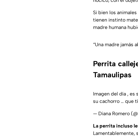
hocico, con el objet
Si bien los animale
tienen instinto mate
madre humana hubie
“Una madre jamás a
Perrita calle
Tamaulipas
Imagen del día , es 
su cachorro … que tí
— Diana Romero (
La perrita incluso l
Lamentablemente, s