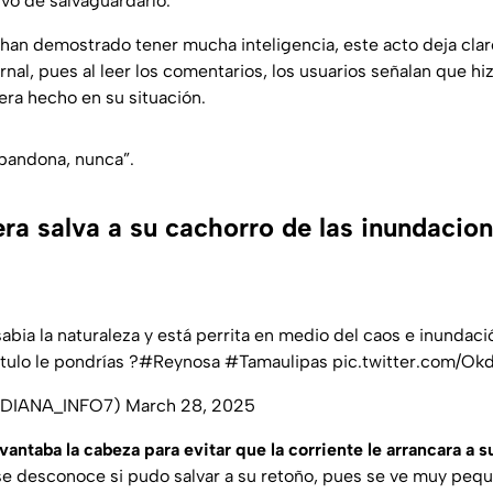
ivo de salvaguardarlo.
s han demostrado tener mucha inteligencia, este acto deja cla
rnal, pues al leer los comentarios, los usuarios señalan que hi
ra hecho en su situación.
bandona, nunca”.
jera salva a su cachorro de las inundacio
sabia la naturaleza y está perrita en medio del caos e inundació
tulo le pondrías ?
#Reynosa
#Tamaulipas
pic.twitter.com/Ok
@DIANA_INFO7)
March 28, 2025
evantaba la cabeza para evitar que la corriente le arrancara a s
e desconoce si pudo salvar a su retoño, pues se ve muy peq