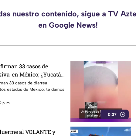
rdas nuestro contenido, sigue a TV Azt
en Google News!
nfirman 33 casos de
siva' en México; ¿Yucatán
rman 33 casos de diarrea
ntos estados de México, te damos
2 p. m.
0:37
 duerme al VOLANTE y