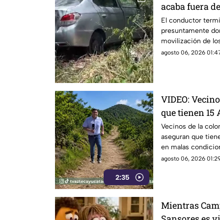
acaba fuera de
así ocurrió el
El conductor termi
presuntamente dor
movilización de l
Caucel.
agosto 06, 2026 01:47
VIDEO: Vecino
que tienen 15
baches
Vecinos de la colo
aseguran que tien
en malas condicio
agosto 06, 2026 01:29
2:35
Mientras Cam
Sansores es vi