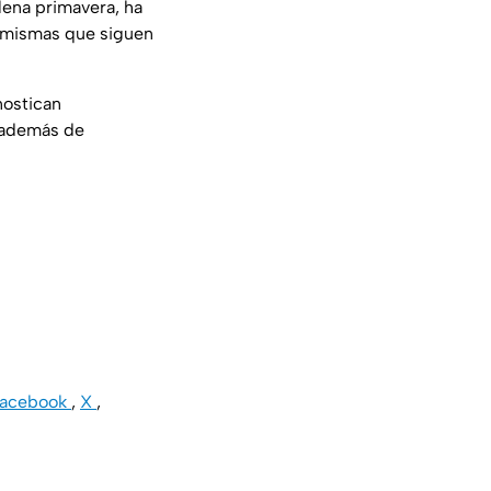
lena primavera, ha
, mismas que siguen
nostican
e además de
Facebook
,
X
,