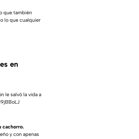
ro que también
zo lo que cualquier
nes en
n le salvó la vida a
d9jBBoLJ
u cachorro.
ueño y con apenas