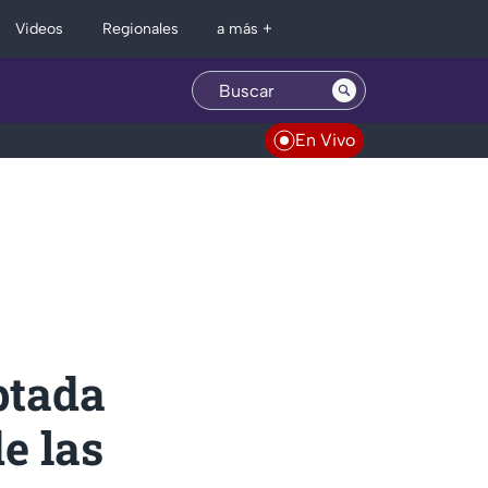
Regionales
Videos
a más +
En Vivo
ptada
e las