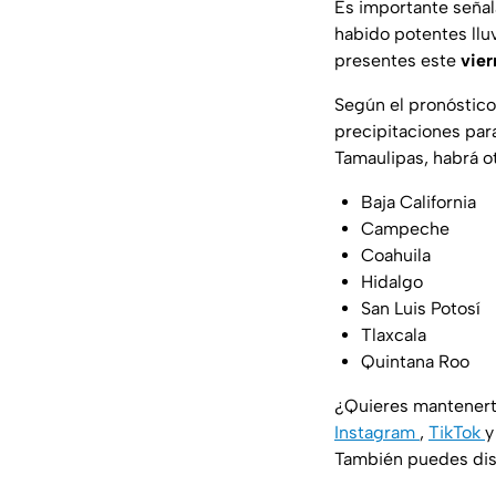
Es importante señal
habido potentes llu
presentes este
vier
Según el pronóstico
precipitaciones par
Tamaulipas, habrá o
Baja California
Campeche
Coahuila
Hidalgo
San Luis Potosí
Tlaxcala
Quintana Roo
¿Quieres mantenert
Instagram
,
TikTok
También puedes disf