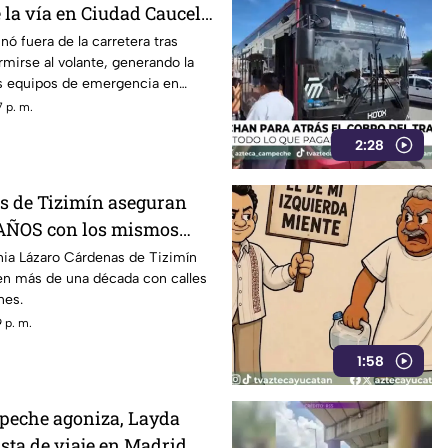
 la vía en Ciudad Caucel;
 accidente
nó fuera de la carretera tras
mirse al volante, generando la
os equipos de emergencia en
 p. m.
2:28
s de Tizimín aseguran
 AÑOS con los mismos
nia Lázaro Cárdenas de Tizimín
en más de una década con calles
nes.
 p. m.
1:58
peche agoniza, Layda
sta de viaje en Madrid