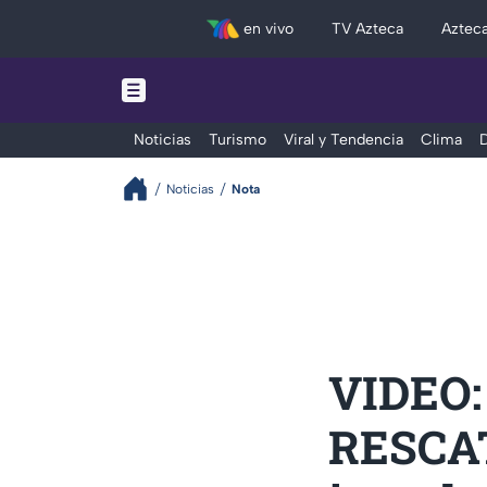
en vivo
TV Azteca
Aztec
Noticias
Turismo
Viral y Tendencia
Clima
D
Noticias
Nota
VIDEO: 
RESCAT