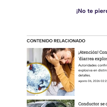
¡No te pie
CONTENIDO RELACIONADO
¡Atención! Co
'diarrea explo
en riesgo?
Autoridades confi
explosiva en disti
detalles.
agosto 06, 2026 02:2
Conductor se