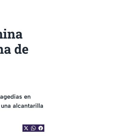
mina
na de
ragedias en
una alcantarilla