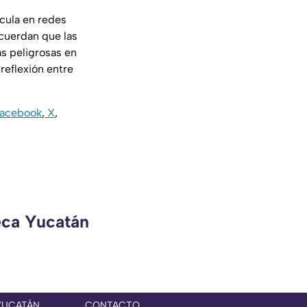
rcula en redes
ecuerdan que las
as peligrosas en
reflexión entre
acebook
,
X
,
eca Yucatán
YUCATÁN
CONTACTO