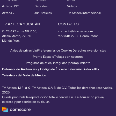
Azteca UNO
Deportes
Videos
Azteca 7
adn Noticias
TV Azteca Internacional
TV AZTECA YUCATÁN
CONTACTO
C. 23 497 entre 58 Y 60,
contacto@tvazteca.com
Alcalá Martín, 97050
999 348 2718 | Conmutador
Mérida, Yuc.
Aviso de privacidad
Preferencias de Cookies
Derechos
Inversionistas
Promo Espacio
Trabaja con nosotros
Programa de ética, integridad y cumplimiento
Defensor de Audiencias y Código de Ética de Televisión Azteca III y
Televisora del Valle de México
TV Azteca, M.R. & ©, TV Azteca, S.A.B. de C.V. Todos los derechos reservados,
2025.
Queda prohibida la reproducción total o parcial sin la autorización previa,
expresa y por escrito de su titular.