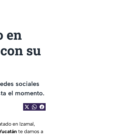
o en
 con su
redes sociales
sta el momento.
tado en Izamal,
Yucatán
te damos a