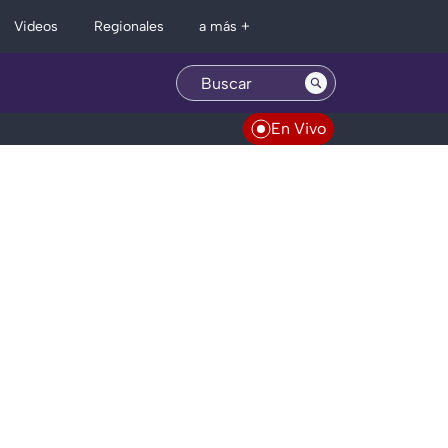
Regionales
Videos
a más +
En Vivo