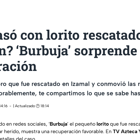
só con lorito rescatad
? ‘Burbuja’ sorprende
ración
loro que fue rescatado en Izamal y conmovió las 
vorablemente, te compartimos lo que se sabe ha
14:16
| Actualizado 🕑 18:14
o en redes sociales, ‘
Burbuja
’ el pequeño
lorito
que fue resca
tar herido, muestra una recuperación favorable. En
TV Azteca 
talles del caso.