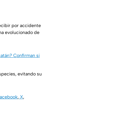
recibir por accidente
ha evolucionado de
catán? Confirman si
especies, evitando su
acebook
,
X
,