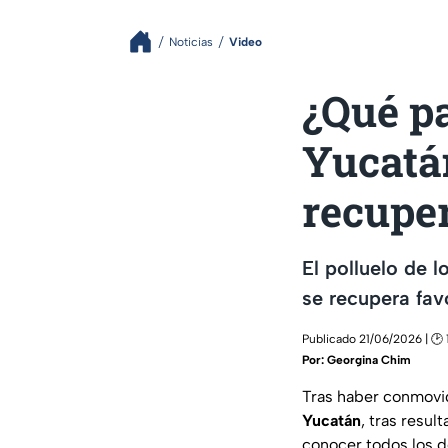
Noticias
Video
¿Qué pa
Yucatán
recupe
El polluelo de 
se recupera fa
Publicado 21/06/2026 | 🕑 
Por:
Georgina Chim
Tras haber conmovid
Yucatán
, tras resul
conocer todos los de