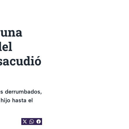
 una
del
sacudió
os derrumbados,
hijo hasta el