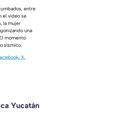
rrumbados, entre
n el video se
, la mujer
agonizando una
 El momento
o sísmico.
acebook
,
X
,
eca Yucatán