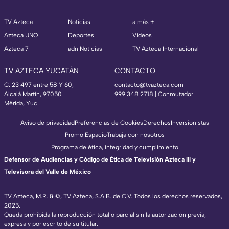
TV Azteca
Noticias
a más +
Azteca UNO
Deportes
Videos
Azteca 7
adn Noticias
TV Azteca Internacional
TV AZTECA YUCATÁN
CONTACTO
C. 23 497 entre 58 Y 60,
contacto@tvazteca.com
Alcalá Martín, 97050
999 348 2718 | Conmutador
Mérida, Yuc.
Aviso de privacidad
Preferencias de Cookies
Derechos
Inversionistas
Promo Espacio
Trabaja con nosotros
Programa de ética, integridad y cumplimiento
Defensor de Audiencias y Código de Ética de Televisión Azteca III y
Televisora del Valle de México
TV Azteca, M.R. & ©, TV Azteca, S.A.B. de C.V. Todos los derechos reservados,
2025.
Queda prohibida la reproducción total o parcial sin la autorización previa,
expresa y por escrito de su titular.