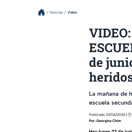
Noticias
Video
VIDEO: 
ESCUEL
de juni
herido
La mañana de ho
escuela secunda
Publicado 22/06/2026 | 🕑 
Por:
Georgina Chim
Hoy lunes 22 de jun