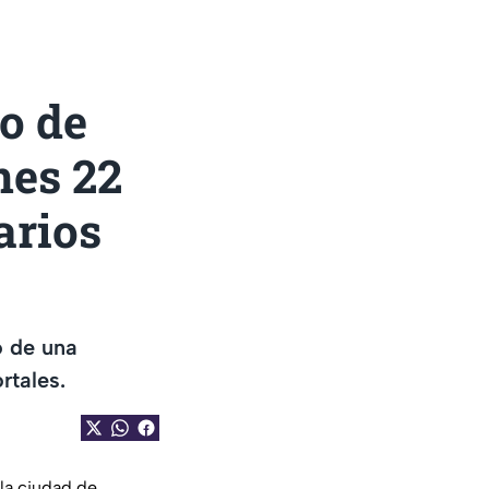
o de
es 22
arios
o de una
rtales.
la ciudad de