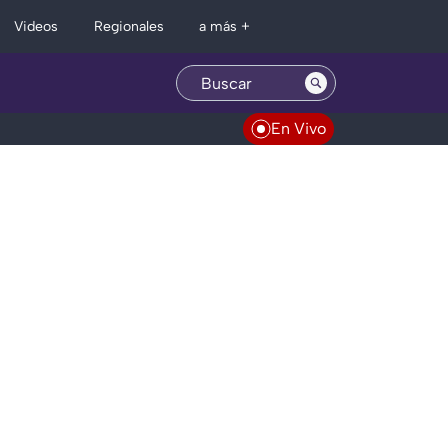
Regionales
Videos
a más +
En Vivo