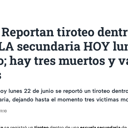
Reportan tiroteo dentr
A secundaria HOY lun
o; hay tres muertos y v
s
y lunes 22 de junio se reportó un tiroteo dentr
ria, dejando hasta el momento tres víctimas mo
11:10
io
se registró un
tiroteo
dentro de una
escuela secundaria
de 