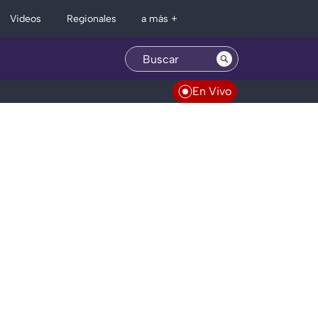
Regionales
Videos
a más +
En Vivo