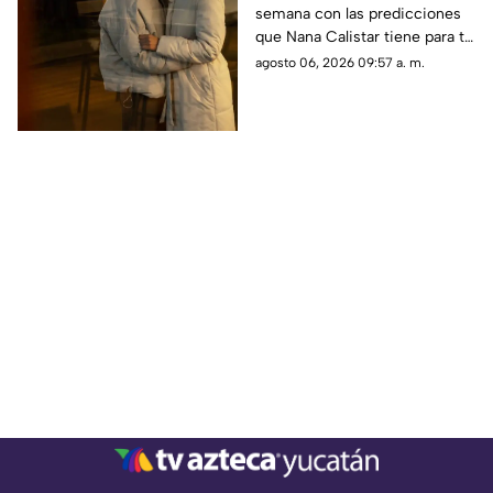
semana con las predicciones
destaca Nana Calistar
que Nana Calistar tiene para tu
HOY en el horóscopo
horóscopo hoy 6 de agosto de
agosto 06, 2026 09:57 a. m.
2026. En TV Azteca Yucatán te
decimos.