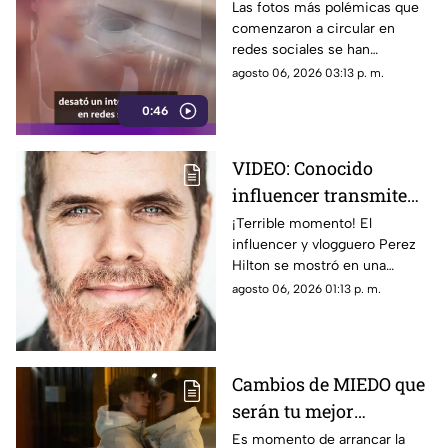
de las que TODOS están
Las fotos más polémicas que
comenzaron a circular en
hablando
redes sociales se han
convertido en el centro de
agosto 06, 2026 03:13 p. m.
atención que tiene en la mira a
0:46
Georgina Rodríguez.
VIDEO: Conocido
influencer transmite
EN VIVO mientras se
¡Terrible momento! El
influencer y vlogguero Perez
4utoles1ona; así fue
Hilton se mostró en una
captado
situación de crisis y provocó la
agosto 06, 2026 01:13 p. m.
llegada de emergencias.
Cambios de MIEDO que
serán tu mejor
BENEFICIO: Esto
Es momento de arrancar la