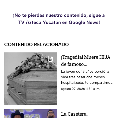
¡No te pierdas nuestro contenido, sigue a
TV Azteca Yucatán en Google News!
CONTENIDO RELACIONADO
¡Tragedia! Muere HIJA
de famoso
COMEDIANTE
La joven de 19 años perdió la
vida tras pasar dos meses
mexicano a los 19 años
hospitalizada, te compartimos
en su vivienda; esto se
lo que se sabe de su muerte.
agosto 07, 2026 11:54 a. m.
sabe
La Casetera,