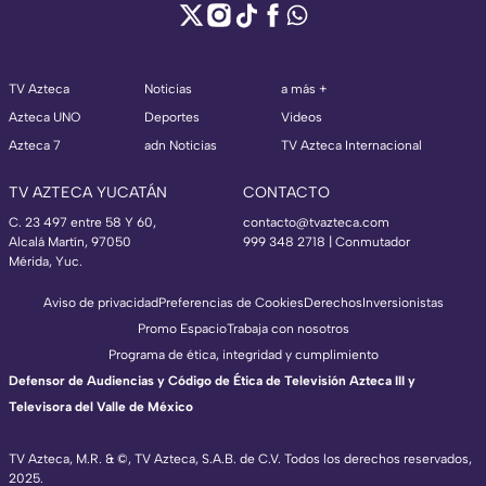
TV Azteca
Noticias
a más +
Azteca UNO
Deportes
Videos
Azteca 7
adn Noticias
TV Azteca Internacional
TV AZTECA YUCATÁN
CONTACTO
C. 23 497 entre 58 Y 60,
contacto@tvazteca.com
Alcalá Martín, 97050
999 348 2718 | Conmutador
Mérida, Yuc.
Aviso de privacidad
Preferencias de Cookies
Derechos
Inversionistas
Promo Espacio
Trabaja con nosotros
Programa de ética, integridad y cumplimiento
Defensor de Audiencias y Código de Ética de Televisión Azteca III y
Televisora del Valle de México
TV Azteca, M.R. & ©, TV Azteca, S.A.B. de C.V. Todos los derechos reservados,
2025.