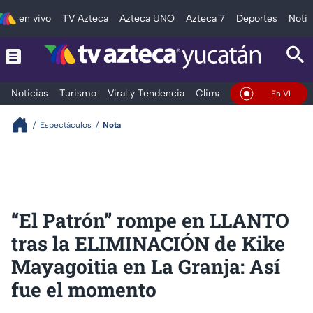
en vivo
TV Azteca
Azteca UNO
Azteca 7
Deportes
Notic
Noticias
Turismo
Viral y Tendencia
Clima
Deportes
Espec
En Vivo
Espectáculos
Nota
“El Patrón” rompe en LLANTO
tras la ELIMINACIÓN de Kike
Mayagoitia en La Granja: Así
fue el momento