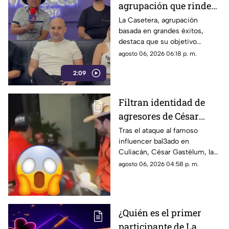
agrupación que rinde
homenaje a los mejores
La Casetera, agrupación
basada en grandes éxitos,
éxitos
destaca que su objetivo
principal es que el público
agosto 06, 2026 06:18 p. m.
disfrute, cante y deje atrás las
2:09
preocupaciones por un
momento.
Filtran identidad de
agresores de César
Gastélum, influencer
Tras el ataque al famoso
influencer bal3ado en
bal3ado a sangre fría
Culiacán, César Gastélum, la
con TIRO de GRACIA
identidad de los presuntos
agosto 06, 2026 04:58 p. m.
agresores fue filtrada en redes
y ahora son buscados.
¿Quién es el primer
participante de La