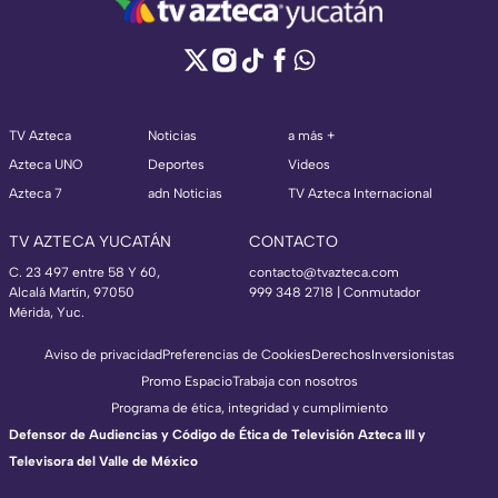
TV Azteca
Noticias
a más +
Azteca UNO
Deportes
Videos
Azteca 7
adn Noticias
TV Azteca Internacional
TV AZTECA YUCATÁN
CONTACTO
C. 23 497 entre 58 Y 60,
contacto@tvazteca.com
Alcalá Martín, 97050
999 348 2718 | Conmutador
Mérida, Yuc.
Aviso de privacidad
Preferencias de Cookies
Derechos
Inversionistas
Promo Espacio
Trabaja con nosotros
Programa de ética, integridad y cumplimiento
Defensor de Audiencias y Código de Ética de Televisión Azteca III y
Televisora del Valle de México