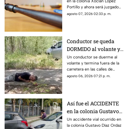
en la colonia Xoclán López
lo que se sabe
Portillo y ahora será juzgado
por las autorides por el delito
agosto 07, 2026 02:33 p. m.
de despojo de cosa inmueble.
Conductor se queda
DORMIDO al volante y
termina entre la
Un conductor se duerme al
volante y termina fuera de la
maleza en Ciudad
carretera en las calles de
Caucel
Ciudad Caucel, por lo que se
agosto 06, 2026 07:21 p. m.
dio aviso a las autoridades
correspondientes.
Así fue el ACCIDENTE
en la colonia Gustavo
Díaz Ordaz que causó
Un accidente vial ocurrido en
la colonia Gustavo Díaz Ordaz
CAOS VIAL este jueves