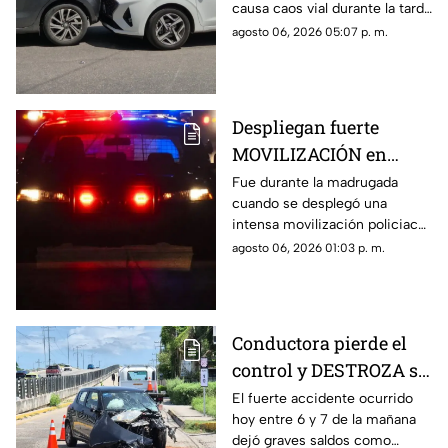
causa caos vial durante la tarde
de este jueves 6 de agosto,
agosto 06, 2026 05:07 p. m.
por lo que se dio aviso a la
policía.
Despliegan fuerte
MOVILIZACIÓN en
Progreso tras
Fue durante la madrugada
cuando se desplegó una
PELIGROSO
intensa movilización policiaca
HALLAZGO; esto
en Progreso, luego de
agosto 06, 2026 01:03 p. m.
encontraron
registrarse un hallazgo
peligroso para los vecinos.
Conductora pierde el
control y DESTROZA su
auto; así fue el FUERTE
El fuerte accidente ocurrido
hoy entre 6 y 7 de la mañana
ACCIDENTE HOY en
dejó graves saldos como