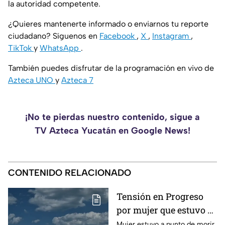
la autoridad competente.
¿Quieres mantenerte informado o enviarnos tu reporte
ciudadano? Síguenos en
Facebook
,
X
,
Instagram
,
TikTok
y
WhatsApp
.
También puedes disfrutar de la programación en vivo de
Azteca UNO
y
Azteca 7
¡No te pierdas nuestro contenido, sigue a
TV Azteca Yucatán en Google News!
CONTENIDO RELACIONADO
Tensión en Progreso
por mujer que estuvo a
punto de morir
Mujer estuvo a punto de morir