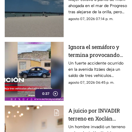
ahogada en el mar de Progreso
AHOGADA; esto se sabe
tras alejarse de la orilla, pero
bañistas la rescataron y
agosto 07, 2026 07:14 p. m.
paramédicos la trasladaron al
hospital.
Ignora el semáforo y
termina provocando
un FUERTE ACCIDENTE
Un fuerte accidente ocurrido
en la avenida Itzáes deja un
en la Avenida Itzáes;
saldo de tres vehículos
¿hay heridos?
afectados luego de que una
agosto 07, 2026 06:45 p. m.
camioneta presuntamente se
0:37
pasara el semáforo.
A juicio por INVADIR
terreno en Xoclán
López Portillo; esto es
Un hombre invadió un terreno