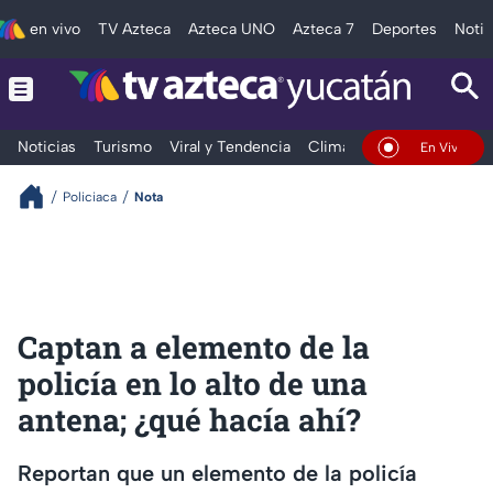
en vivo
TV Azteca
Azteca UNO
Azteca 7
Deportes
Notic
Noticias
Turismo
Viral y Tendencia
Clima
Deportes
Espec
En Vivo
Policiaca
Nota
Captan a elemento de la
policía en lo alto de una
antena; ¿qué hacía ahí?
Reportan que un elemento de la policía