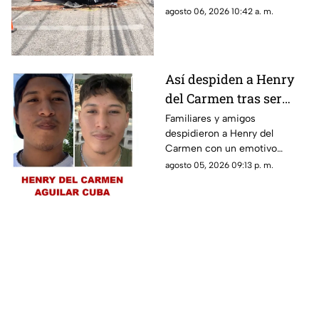
Temozón Norte, Mérida
consecuencia en la zona de
agosto 06, 2026 10:42 a. m.
Temozón Norte, Mérida; te
compartimos los detalles.
Así despiden a Henry
del Carmen tras ser
hallado sin vida en la
Familiares y amigos
despidieron a Henry del
Mérida-Chetumal tras
Carmen con un emotivo
varios días
mensaje en redes sociales tras
agosto 05, 2026 09:13 p. m.
desaparecido
hallarlo sin vida en la carretera
Mérida-Chetumal.