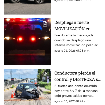
agosto 06, 2026 05:07 p. m.
por lo que se dio aviso a la
policía.
Despliegan fuerte
MOVILIZACIÓN en
Progreso tras
Fue durante la madrugada
cuando se desplegó una
PELIGROSO
intensa movilización policiaca
HALLAZGO; esto
en Progreso, luego de
agosto 06, 2026 01:03 p. m.
encontraron
registrarse un hallazgo
peligroso para los vecinos.
Conductora pierde el
control y DESTROZA su
auto; así fue el FUERTE
El fuerte accidente ocurrido
hoy entre 6 y 7 de la mañana
ACCIDENTE HOY en
dejó graves saldos como
Temozón Norte, Mérida
consecuencia en la zona de
agosto 06, 2026 10:42 a. m.