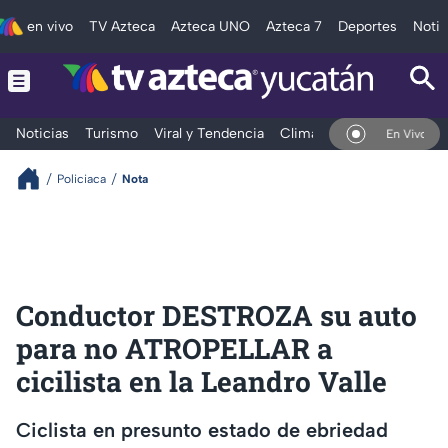
en vivo
TV Azteca
Azteca UNO
Azteca 7
Deportes
Notic
Noticias
Turismo
Viral y Tendencia
Clima
Deportes
Espec
En Vivo
Policiaca
Nota
Conductor DESTROZA su auto
para no ATROPELLAR a
cicilista en la Leandro Valle
Ciclista en presunto estado de ebriedad