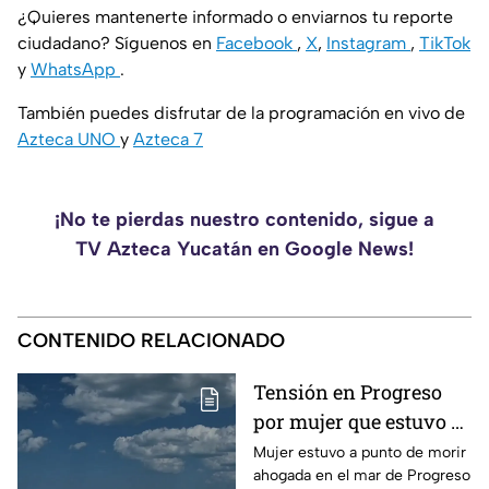
¿Quieres mantenerte informado o enviarnos tu reporte
ciudadano? Síguenos en
Facebook
,
X
,
Instagram
,
TikTok
y
WhatsApp
.
También puedes disfrutar de la programación en vivo de
Azteca UNO
y
Azteca 7
¡No te pierdas nuestro contenido, sigue a
TV Azteca Yucatán en Google News!
CONTENIDO RELACIONADO
Tensión en Progreso
por mujer que estuvo a
punto de morir
Mujer estuvo a punto de morir
ahogada en el mar de Progreso
AHOGADA; esto se sabe