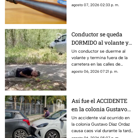
por las autorides por el delito
agosto 07, 2026 02:33 p. m.
de despojo de cosa inmueble.
Conductor se queda
DORMIDO al volante y
termina entre la
Un conductor se duerme al
volante y termina fuera de la
maleza en Ciudad
carretera en las calles de
Caucel
Ciudad Caucel, por lo que se
agosto 06, 2026 07:21 p. m.
dio aviso a las autoridades
correspondientes.
Así fue el ACCIDENTE
en la colonia Gustavo
Díaz Ordaz que causó
Un accidente vial ocurrido en
la colonia Gustavo Díaz Ordaz
CAOS VIAL este jueves
causa caos vial durante la tarde
de este jueves 6 de agosto,