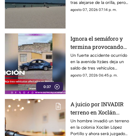
tras alejarse de la orilla, pero
bañistas la rescataron y
agosto 07, 2026 07:14 p. m.
paramédicos la trasladaron al
hospital.
Ignora el semáforo y
termina provocando
un FUERTE ACCIDENTE
Un fuerte accidente ocurrido
en la avenida Itzáes deja un
en la Avenida Itzáes;
saldo de tres vehículos
¿hay heridos?
afectados luego de que una
agosto 07, 2026 06:45 p. m.
camioneta presuntamente se
0:37
pasara el semáforo.
A juicio por INVADIR
terreno en Xoclán
López Portillo; esto es
Un hombre invadió un terreno
en la colonia Xoclán López
lo que se sabe
Portillo y ahora será juzgado