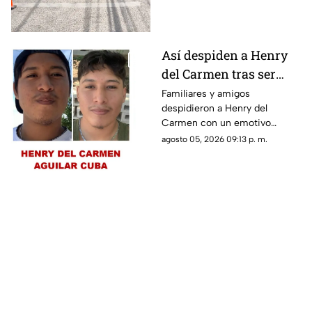
Temozón Norte, Mérida; te
compartimos los detalles.
Así despiden a Henry
del Carmen tras ser
hallado sin vida en la
Familiares y amigos
despidieron a Henry del
Mérida-Chetumal tras
Carmen con un emotivo
varios días
mensaje en redes sociales tras
agosto 05, 2026 09:13 p. m.
desaparecido
hallarlo sin vida en la carretera
Mérida-Chetumal.