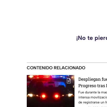
¡No te pie
CONTENIDO RELACIONADO
Despliegan f
Progreso tra
esto encontra
Fue durante la ma
intensa movilizaci
de registrarse un h