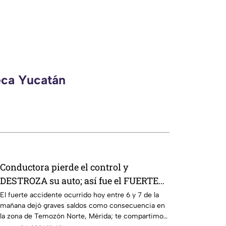
eca Yucatán
Conductora pierde el control y
DESTROZA su auto; así fue el FUERTE
ACCIDENTE HOY en Temozón Norte,
El fuerte accidente ocurrido hoy entre 6 y 7 de la
mañana dejó graves saldos como consecuencia en
Mérida
la zona de Temozón Norte, Mérida; te compartimos