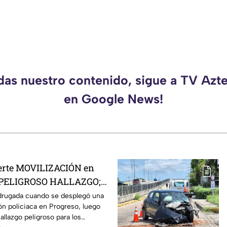
rdas nuestro contenido, sigue a TV Azt
en Google News!
uerte MOVILIZACIÓN en
s PELIGROSO HALLAZGO;
ron
drugada cuando se desplegó una
ón policiaca en Progreso, luego
allazgo peligroso para los