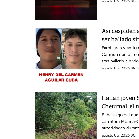
vecinos.
agosto 06, 2026 01:03
Así despiden 
ser hallado si
Chetumal tras
Familiares y amigo
Carmen con un em
tras hallarlo sin vi
Chetumal.
agosto 05, 2026 09:13
Hallan joven 
Chetumal; el m
automovilista
El hallazgo del cue
carretera Mérida-C
autoridades duran
2026.
agosto 05, 2026 05:11