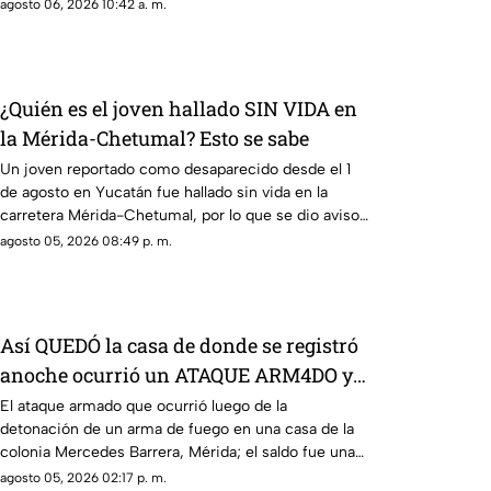
los detalles.
agosto 06, 2026 10:42 a. m.
¿Quién es el joven hallado SIN VIDA en
la Mérida-Chetumal? Esto se sabe
Un joven reportado como desaparecido desde el 1
de agosto en Yucatán fue hallado sin vida en la
carretera Mérida-Chetumal, por lo que se dio aviso
a la policía.
agosto 05, 2026 08:49 p. m.
Así QUEDÓ la casa de donde se registró
anoche ocurrió un ATAQUE ARM4DO y
hombre bal3ado
El ataque armado que ocurrió luego de la
detonación de un arma de fuego en una casa de la
colonia Mercedes Barrera, Mérida; el saldo fue una
mujer herida y un hombre baleado.
agosto 05, 2026 02:17 p. m.