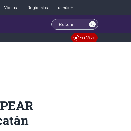
Regionales
Videos
a más +
En Vivo
LPEAR
catán