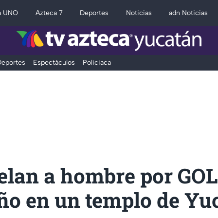
a UNO
Azteca 7
Deportes
Noticias
adn Noticias
eportes
Espectáculos
Policiaca
elan a hombre por GO
iño en un templo de Yu