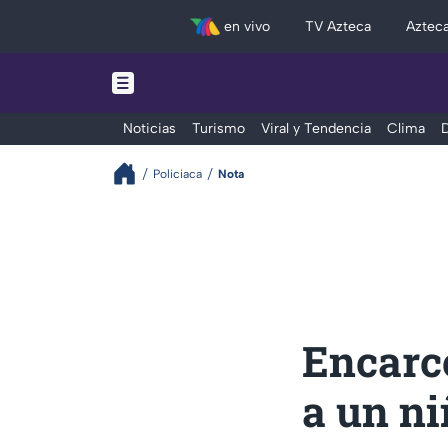
en vivo
TV Azteca
Aztec
Noticias
Turismo
Viral y Tendencia
Clima
D
Policiaca
Nota
Encarc
a un n