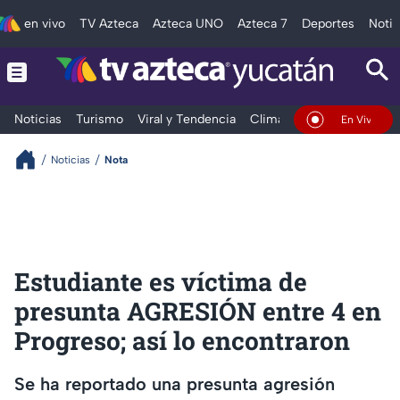
en vivo
TV Azteca
Azteca UNO
Azteca 7
Deportes
Notic
Noticias
Turismo
Viral y Tendencia
Clima
Deportes
Espec
En Vivo
Noticias
Nota
Estudiante es víctima de
presunta AGRESIÓN entre 4 en
Progreso; así lo encontraron
Se ha reportado una presunta agresión