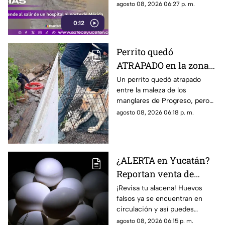
cruza hacia la vía pública ante
agosto 08, 2026 06:27 p. m.
la mirada de peatones y
0:12
conductores.
Perrito quedó
ATRAPADO en la zona
de manglares de
Un perrito quedó atrapado
entre la maleza de los
Progreso; así fue
manglares de Progreso, pero
rescatado
fue rescatado por integrantes
agosto 08, 2026 06:18 p. m.
de la Unidad de Protección a la
Fauna.
¿ALERTA en Yucatán?
Reportan venta de
huevos FALSOS; así
¡Revisa tu alacena! Huevos
falsos ya se encuentran en
puedes identificarlos
circulación y así puedes
identificarlos para evitar daños
agosto 08, 2026 06:15 p. m.