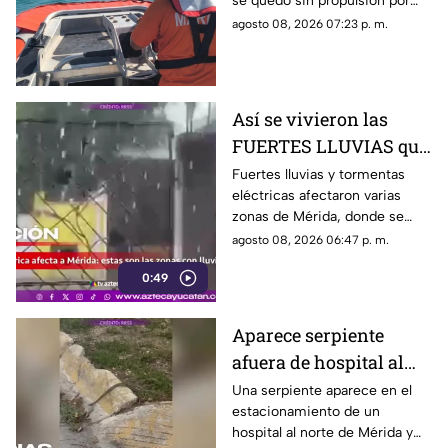
se quedó sin propulsión por
final
una falla mecánica cerca de la
agosto 08, 2026 07:23 p. m.
Dársena de Yucalpetén, en
Progreso.
Así se vivieron las
FUERTES LLUVIAS que
azotaron Mérida este
Fuertes lluvias y tormentas
eléctricas afectaron varias
sábado 8 de agosto
zonas de Mérida, donde se
reportan rayos, viento y
agosto 08, 2026 06:47 p. m.
encharcamientos en distintas
0:49
vialidades.
Aparece serpiente
afuera de hospital al
norte de Mérida y
Una serpiente aparece en el
estacionamiento de un
causa temor
hospital al norte de Mérida y