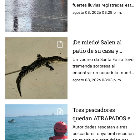
hoy, sábado 8 de agosto
fuertes lluvias registradas este
sábado, afectando el tránsito
agosto 08, 2026 08:28 p. m.
de vehículos y peatones en la
zona.
¡De miedo! Salen al
patio de su casa y
encuentran un
Un vecino de Santa Fe se llevó
tremenda sorpresa al
cocodrilo SIN VIDA;
encontrar un cocodrilo muerto
pasó en Santa Fe
en el patio de su casa sin que
agosto 08, 2026 08:03 p. m.
hasta ahora se sepa cómo
llegó hasta ahí.
Tres pescadores
quedan ATRAPADOS en
altamar tras falla
Autoridades rescatan a tres
pescadores cuya embarcación
mecánica; esto pasó al