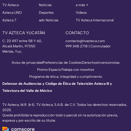
TV Azteca
Noticias
a más +
Azteca UNO
Deportes
Videos
Azteca 7
adn Noticias
TV Azteca Internacional
TV AZTECA YUCATÁN
CONTACTO
C. 23 497 entre 58 Y 60,
contacto@tvazteca.com
Alcalá Martín, 97050
999 348 2718 | Conmutador
Mérida, Yuc.
Aviso de privacidad
Preferencias de Cookies
Derechos
Inversionistas
Promo Espacio
Trabaja con nosotros
Programa de ética, integridad y cumplimiento
Defensor de Audiencias y Código de Ética de Televisión Azteca III y
Televisora del Valle de México
TV Azteca, M.R. & ©, TV Azteca, S.A.B. de C.V. Todos los derechos reservados,
2025.
Queda prohibida la reproducción total o parcial sin la autorización previa,
expresa y por escrito de su titular.