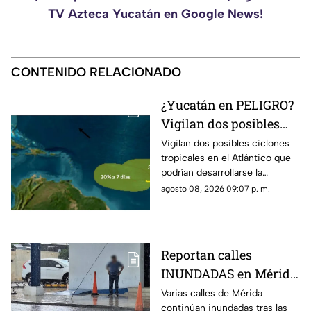
TV Azteca Yucatán en Google News!
CONTENIDO RELACIONADO
¿Yucatán en PELIGRO?
Vigilan dos posibles
ciclones en el Atlantico;
Vigilan dos posibles ciclones
tropicales en el Atlántico que
esto se sabe
podrían desarrollarse la
próxima semana y más de uno
agosto 08, 2026 09:07 p. m.
pregunta si hay riesgo para
Yucatán.
Reportan calles
INUNDADAS en Mérida
tras fuertes lluvias de
Varias calles de Mérida
continúan inundadas tras las