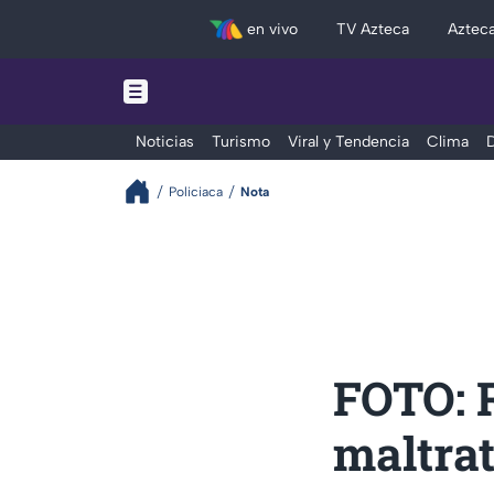
en vivo
TV Azteca
Aztec
Noticias
Turismo
Viral y Tendencia
Clima
D
Policiaca
Nota
FOTO: R
maltra