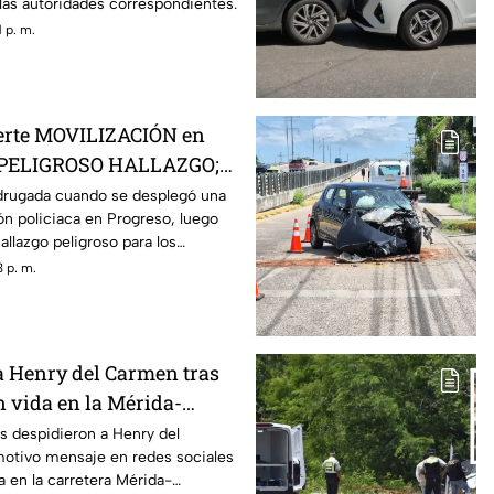
 las autoridades correspondientes.
 p. m.
uerte MOVILIZACIÓN en
s PELIGROSO HALLAZGO;
ron
drugada cuando se desplegó una
ón policiaca en Progreso, luego
allazgo peligroso para los
 p. m.
a Henry del Carmen tras
n vida en la Mérida-
 varios días desaparecido
s despidieron a Henry del
otivo mensaje en redes sociales
da en la carretera Mérida-