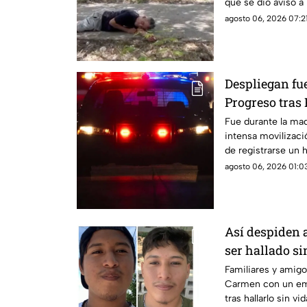
que se dio aviso a
agosto 06, 2026 07:21
Despliegan f
Progreso tra
esto encontra
Fue durante la ma
intensa movilizaci
de registrarse un h
vecinos.
agosto 06, 2026 01:03
Así despiden 
ser hallado si
Chetumal tras
Familiares y amigo
Carmen con un em
tras hallarlo sin vi