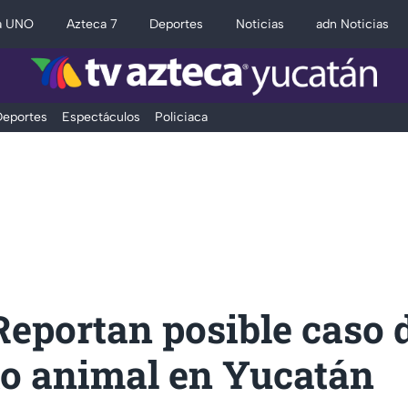
a UNO
Azteca 7
Deportes
Noticias
adn Noticias
eportes
Espectáculos
Policiaca
eportan posible caso 
to animal en Yucatán