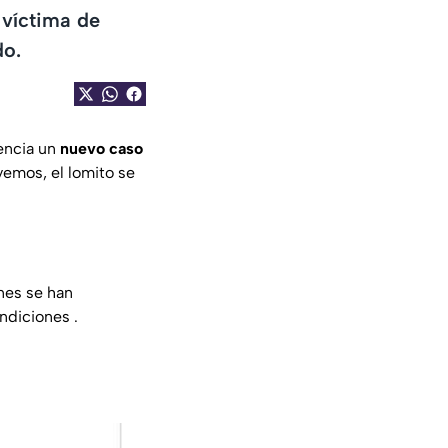
 víctima de
do.
dencia un
nuevo caso
vemos, el lomito se
nes se han
ndiciones .