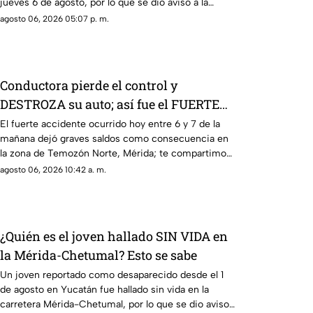
jueves 6 de agosto, por lo que se dio aviso a la
policía.
agosto 06, 2026 05:07 p. m.
Conductora pierde el control y
DESTROZA su auto; así fue el FUERTE
ACCIDENTE HOY en Temozón Norte,
El fuerte accidente ocurrido hoy entre 6 y 7 de la
mañana dejó graves saldos como consecuencia en
Mérida
la zona de Temozón Norte, Mérida; te compartimos
los detalles.
agosto 06, 2026 10:42 a. m.
¿Quién es el joven hallado SIN VIDA en
la Mérida-Chetumal? Esto se sabe
Un joven reportado como desaparecido desde el 1
de agosto en Yucatán fue hallado sin vida en la
carretera Mérida-Chetumal, por lo que se dio aviso