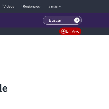
Regionales
Videos
a más +
En Vivo
de