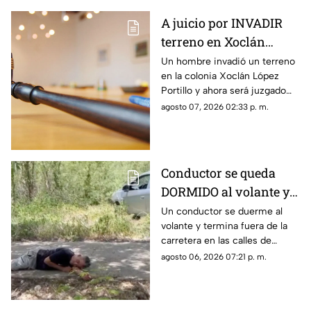
A juicio por INVADIR
terreno en Xoclán
López Portillo; esto es
Un hombre invadió un terreno
en la colonia Xoclán López
lo que se sabe
Portillo y ahora será juzgado
por las autorides por el delito
agosto 07, 2026 02:33 p. m.
de despojo de cosa inmueble.
Conductor se queda
DORMIDO al volante y
termina entre la
Un conductor se duerme al
volante y termina fuera de la
maleza en Ciudad
carretera en las calles de
Caucel
Ciudad Caucel, por lo que se
agosto 06, 2026 07:21 p. m.
dio aviso a las autoridades
correspondientes.