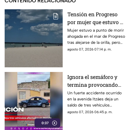
CONTENIDO RELACIONADO
Tensión en Progreso
por mujer que estuvo a
punto de morir
Mujer estuvo a punto de morir
ahogada en el mar de Progreso
AHOGADA; esto se sabe
tras alejarse de la orilla, pero
bañistas la rescataron y
agosto 07, 2026 07:14 p. m.
paramédicos la trasladaron al
hospital.
Ignora el semáforo y
termina provocando
un FUERTE ACCIDENTE
Un fuerte accidente ocurrido
en la avenida Itzáes deja un
en la Avenida Itzáes;
saldo de tres vehículos
¿hay heridos?
afectados luego de que una
agosto 07, 2026 06:45 p. m.
camioneta presuntamente se
0:37
pasara el semáforo.