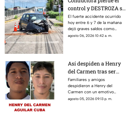
Conductora pierde el
control y DESTROZA su
auto; así fue el FUERTE
El fuerte accidente ocurrido
hoy entre 6 y 7 de la mañana
ACCIDENTE HOY en
dejó graves saldos como
Temozón Norte, Mérida
consecuencia en la zona de
agosto 06, 2026 10:42 a. m.
Temozón Norte, Mérida; te
compartimos los detalles.
Así despiden a Henry
del Carmen tras ser
hallado sin vida en la
Familiares y amigos
despidieron a Henry del
Mérida-Chetumal tras
Carmen con un emotivo
varios días
mensaje en redes sociales tras
agosto 05, 2026 09:13 p. m.
desaparecido
hallarlo sin vida en la carretera
Mérida-Chetumal.