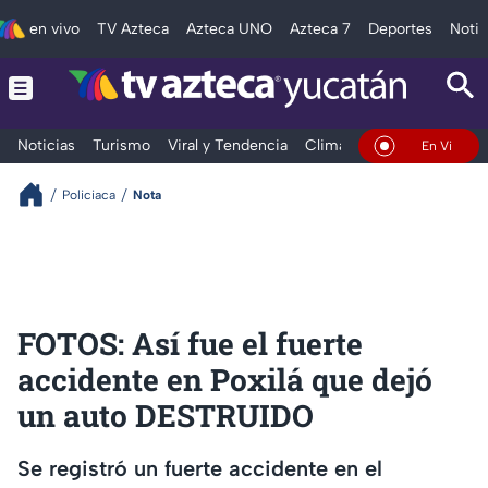
en vivo
TV Azteca
Azteca UNO
Azteca 7
Deportes
Notic
Noticias
Turismo
Viral y Tendencia
Clima
Deportes
Espec
En Vivo
Policiaca
Nota
FOTOS: Así fue el fuerte
accidente en Poxilá que dejó
un auto DESTRUIDO
Se registró un fuerte accidente en el