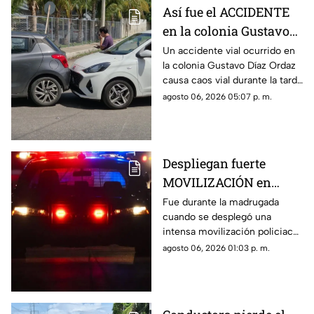
Así fue el ACCIDENTE
en la colonia Gustavo
Díaz Ordaz que causó
Un accidente vial ocurrido en
la colonia Gustavo Díaz Ordaz
CAOS VIAL este jueves
causa caos vial durante la tarde
de este jueves 6 de agosto,
agosto 06, 2026 05:07 p. m.
por lo que se dio aviso a la
policía.
Despliegan fuerte
MOVILIZACIÓN en
Progreso tras
Fue durante la madrugada
cuando se desplegó una
PELIGROSO
intensa movilización policiaca
HALLAZGO; esto
en Progreso, luego de
agosto 06, 2026 01:03 p. m.
encontraron
registrarse un hallazgo
peligroso para los vecinos.