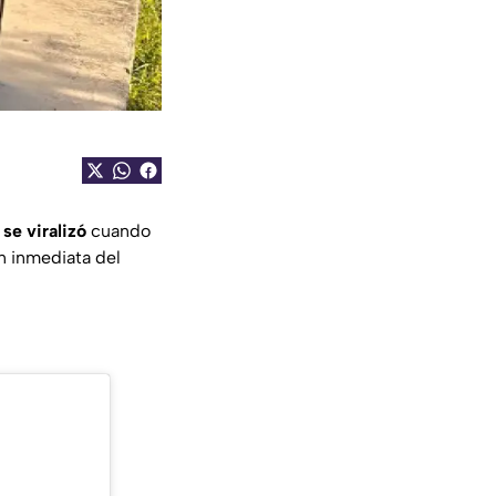
se viralizó
cuando
ón inmediata del