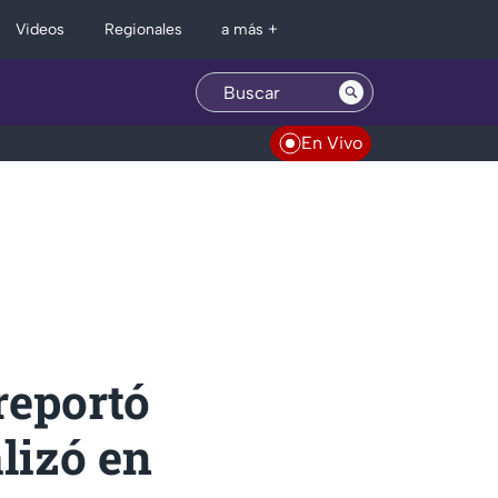
Regionales
Videos
a más +
En Vivo
reportó
lizó en