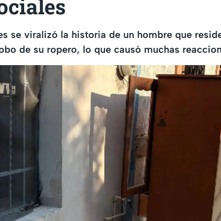
ociales
es se viralizó la historia de un hombre que resid
robo de su ropero, lo que causó muchas reaccion