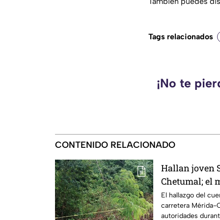
También puedes disf
Tags relacionados
¡No te pie
CONTENIDO RELACIONADO
Hallan joven 
Chetumal; el m
automovilista
El hallazgo del cue
carretera Mérida-C
autoridades duran