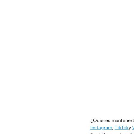
¿Quieres mantenert
Instagram
,
TikTok
y