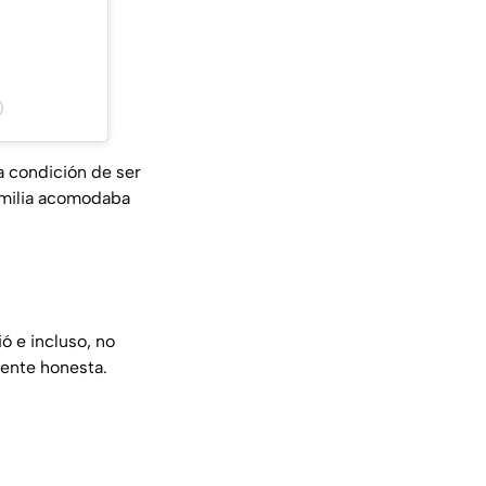
)
a condición de ser
familia acomodaba
ió e incluso, no
gente honesta.