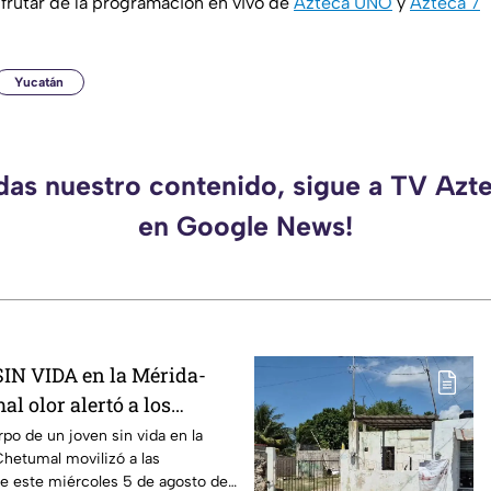
rutar de la programación en vivo de
Azteca UNO
y
Azteca 7
Yucatán
rdas nuestro contenido, sigue a TV Azt
en Google News!
SIN VIDA en la Mérida-
al olor alertó a los
s
rpo de un joven sin vida en la
hetumal movilizó a las
te este miércoles 5 de agosto de