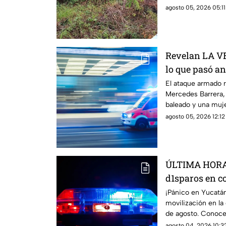
2026.
agosto 05, 2026 05:11
Revelan LA 
lo que pasó a
Barrera, Méri
El ataque armado r
Mercedes Barrera,
ATAQUE ARM
baleado y una muje
contamos.
agosto 05, 2026 12:12
ÚLTIMA HORA 
d1sparos en c
esto se sabe
¡Pánico en Yucatá
movilización en la
de agosto. Conoce 
agosto 04, 2026 10:32