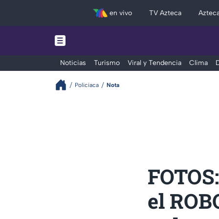
en vivo
TV Azteca
Aztec
Noticias
Turismo
Viral y Tendencia
Clima
D
Policiaca
Nota
FOTOS:
el ROBO