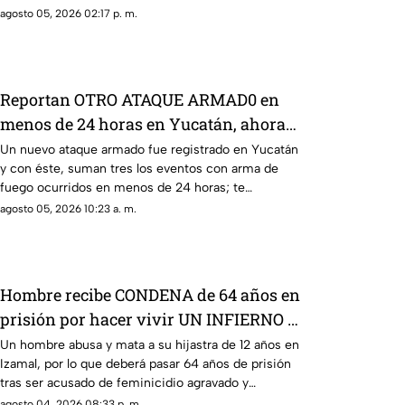
mujer herida y un hombre baleado.
agosto 05, 2026 02:17 p. m.
Reportan OTRO ATAQUE ARMAD0 en
menos de 24 horas en Yucatán, ahora
en la Mercedes Barrera
Un nuevo ataque armado fue registrado en Yucatán
y con éste, suman tres los eventos con arma de
fuego ocurridos en menos de 24 horas; te
contamos los detalles.
agosto 05, 2026 10:23 a. m.
Hombre recibe CONDENA de 64 años en
prisión por hacer vivir UN INFIERNO a
su hijastra; esto le hizo
Un hombre abusa y mata a su hijastra de 12 años en
Izamal, por lo que deberá pasar 64 años de prisión
tras ser acusado de feminicidio agravado y
violación.
agosto 04, 2026 08:33 p. m.