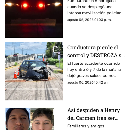
Progreso tras
Fue durante la madrugada
cuando se desplegó una
PELIGROSO
intensa movilización policiaca
HALLAZGO; esto
en Progreso, luego de
agosto 06, 2026 01:03 p. m.
encontraron
registrarse un hallazgo
peligroso para los vecinos.
Conductora pierde el
control y DESTROZA su
auto; así fue el FUERTE
El fuerte accidente ocurrido
hoy entre 6 y 7 de la mañana
ACCIDENTE HOY en
dejó graves saldos como
Temozón Norte, Mérida
consecuencia en la zona de
agosto 06, 2026 10:42 a. m.
Temozón Norte, Mérida; te
compartimos los detalles.
Así despiden a Henry
del Carmen tras ser
hallado sin vida en la
Familiares y amigos