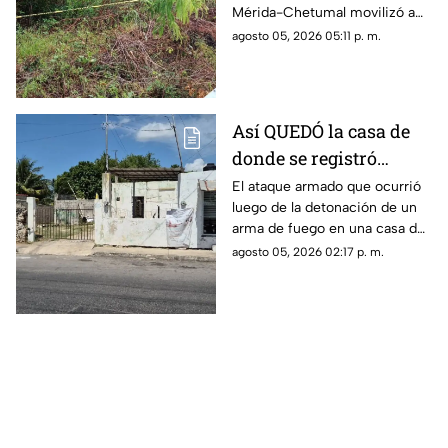
Mérida-Chetumal movilizó a
las autoridades durante este
agosto 05, 2026 05:11 p. m.
miércoles 5 de agosto de
2026.
Así QUEDÓ la casa de
donde se registró
anoche ocurrió un
El ataque armado que ocurrió
luego de la detonación de un
ATAQUE ARM4DO y
arma de fuego en una casa de
hombre bal3ado
la colonia Mercedes Barrera,
agosto 05, 2026 02:17 p. m.
Mérida; el saldo fue una mujer
herida y un hombre baleado.