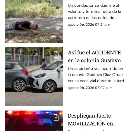
termina entre la
Un conductor se duerme al
volante y termina fuera de la
maleza en Ciudad
carretera en las calles de
Caucel
Ciudad Caucel, por lo que se
agosto 06, 2026 07:21 p. m.
dio aviso a las autoridades
correspondientes.
Así fue el ACCIDENTE
en la colonia Gustavo
Díaz Ordaz que causó
Un accidente vial ocurrido en
la colonia Gustavo Díaz Ordaz
CAOS VIAL este jueves
causa caos vial durante la tarde
de este jueves 6 de agosto,
agosto 06, 2026 05:07 p. m.
por lo que se dio aviso a la
policía.
Despliegan fuerte
MOVILIZACIÓN en