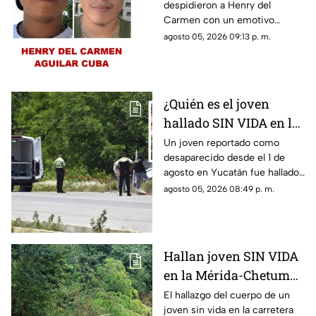
despidieron a Henry del
Mérida-Chetumal tras
Carmen con un emotivo
varios días
mensaje en redes sociales tras
agosto 05, 2026 09:13 p. m.
desaparecido
hallarlo sin vida en la carretera
Mérida-Chetumal.
¿Quién es el joven
hallado SIN VIDA en la
Mérida-Chetumal? Esto
Un joven reportado como
desaparecido desde el 1 de
se sabe
agosto en Yucatán fue hallado
sin vida en la carretera Mérida-
agosto 05, 2026 08:49 p. m.
Chetumal, por lo que se dio
aviso a la policía.
Hallan joven SIN VIDA
en la Mérida-Chetumal;
el mal olor alertó a los
El hallazgo del cuerpo de un
joven sin vida en la carretera
automovilistas