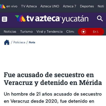
en vivo
TV Azteca
Azteca UNO
Azteca 7
Deportes
Notic
Noticias
Turismo
Viral y Tendencia
Clima
Deportes
Espec
En Vivo
Policiaca
Nota
Fue acusado de secuestro en
Veracruz y detenido en Mérida
Un hombre de 21 años acusado de secuestro
en Veracruz desde 2020, fue detenido en