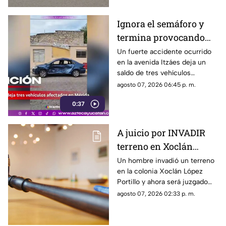
Ignora el semáforo y
termina provocando
un FUERTE ACCIDENTE
Un fuerte accidente ocurrido
en la avenida Itzáes deja un
en la Avenida Itzáes;
saldo de tres vehículos
¿hay heridos?
afectados luego de que una
agosto 07, 2026 06:45 p. m.
camioneta presuntamente se
0:37
pasara el semáforo.
A juicio por INVADIR
terreno en Xoclán
López Portillo; esto es
Un hombre invadió un terreno
en la colonia Xoclán López
lo que se sabe
Portillo y ahora será juzgado
por las autorides por el delito
agosto 07, 2026 02:33 p. m.
de despojo de cosa inmueble.