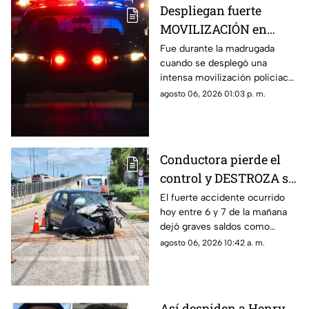
Despliegan fuerte
MOVILIZACIÓN en
Progreso tras
Fue durante la madrugada
cuando se desplegó una
PELIGROSO
intensa movilización policiaca
HALLAZGO; esto
en Progreso, luego de
agosto 06, 2026 01:03 p. m.
encontraron
registrarse un hallazgo
peligroso para los vecinos.
Conductora pierde el
control y DESTROZA su
auto; así fue el FUERTE
El fuerte accidente ocurrido
hoy entre 6 y 7 de la mañana
ACCIDENTE HOY en
dejó graves saldos como
Temozón Norte, Mérida
consecuencia en la zona de
agosto 06, 2026 10:42 a. m.
Temozón Norte, Mérida; te
compartimos los detalles.
Así despiden a Henry