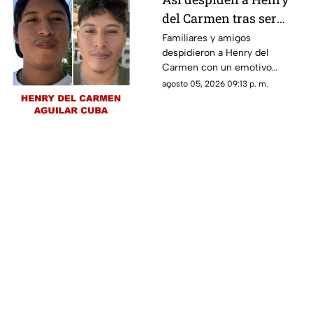
del Carmen tras ser
hallado sin vida en la
Familiares y amigos
despidieron a Henry del
Mérida-Chetumal tras
Carmen con un emotivo
varios días
mensaje en redes sociales tras
agosto 05, 2026 09:13 p. m.
desaparecido
hallarlo sin vida en la carretera
Mérida-Chetumal.