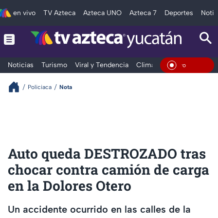
en vivo
TV Azteca
Azteca UNO
Azteca 7
Deportes
Notic
Noticias
Turismo
Viral y Tendencia
Clima
Deportes
Espec
En Vivo
Policiaca
Nota
Auto queda DESTROZADO tras
chocar contra camión de carga
en la Dolores Otero
Un accidente ocurrido en las calles de la