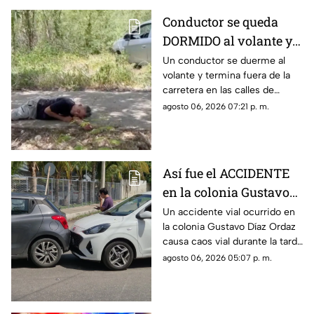
Conductor se queda
DORMIDO al volante y
termina entre la
Un conductor se duerme al
volante y termina fuera de la
maleza en Ciudad
carretera en las calles de
Caucel
Ciudad Caucel, por lo que se
agosto 06, 2026 07:21 p. m.
dio aviso a las autoridades
correspondientes.
Así fue el ACCIDENTE
en la colonia Gustavo
Díaz Ordaz que causó
Un accidente vial ocurrido en
la colonia Gustavo Díaz Ordaz
CAOS VIAL este jueves
causa caos vial durante la tarde
de este jueves 6 de agosto,
agosto 06, 2026 05:07 p. m.
por lo que se dio aviso a la
policía.