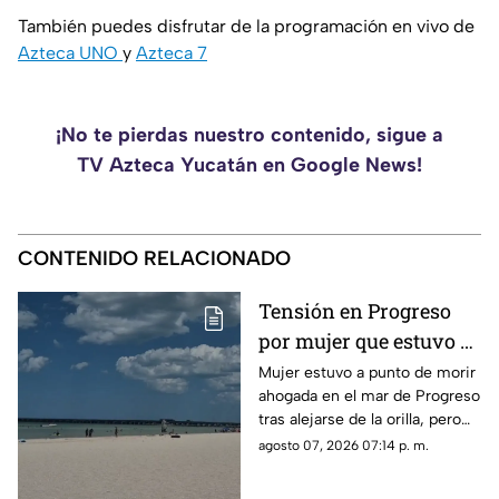
También puedes disfrutar de la programación en vivo de
Azteca UNO
y
Azteca 7
¡No te pierdas nuestro contenido, sigue a
TV Azteca Yucatán en Google News!
CONTENIDO RELACIONADO
Tensión en Progreso
por mujer que estuvo a
punto de morir
Mujer estuvo a punto de morir
ahogada en el mar de Progreso
AHOGADA; esto se sabe
tras alejarse de la orilla, pero
bañistas la rescataron y
agosto 07, 2026 07:14 p. m.
paramédicos la trasladaron al
hospital.