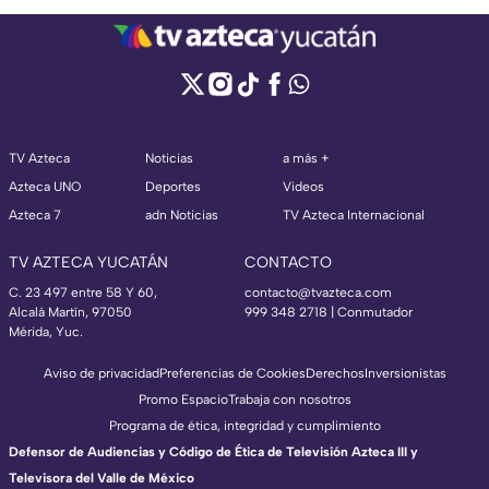
TV Azteca
Noticias
a más +
Azteca UNO
Deportes
Videos
Azteca 7
adn Noticias
TV Azteca Internacional
TV AZTECA YUCATÁN
CONTACTO
C. 23 497 entre 58 Y 60,
contacto@tvazteca.com
Alcalá Martín, 97050
999 348 2718 | Conmutador
Mérida, Yuc.
Aviso de privacidad
Preferencias de Cookies
Derechos
Inversionistas
Promo Espacio
Trabaja con nosotros
Programa de ética, integridad y cumplimiento
Defensor de Audiencias y Código de Ética de Televisión Azteca III y
Televisora del Valle de México