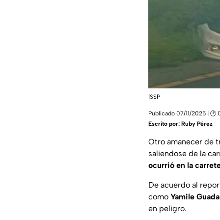
|SSP
Publicado 07/11/2025 | 🕑 
Escrito por:
Ruby Pérez
Otro amanecer de t
saliendose de la ca
ocurrió en la carret
De acuerdo al report
como
Yamile Guada
en peligro.