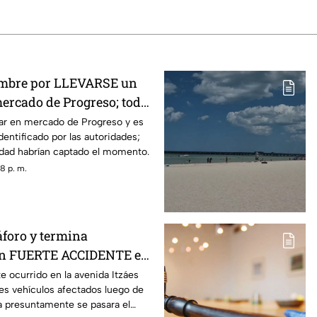
ombre por LLEVARSE un
mercado de Progreso; todo
 en video
ar en mercado de Progreso y es
dentificado por las autoridades;
dad habrían captado el momento.
8 p. m.
áforo y termina
un FUERTE ACCIDENTE en
áes; ¿hay heridos?
e ocurrido en la avenida Itzáes
res vehículos afectados luego de
 presuntamente se pasara el