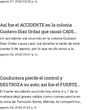
agosto 07, 2026 02:33 p. m.
Así fue el ACCIDENTE en la colonia
Gustavo Díaz Ordaz que causó CAOS
VIAL este jueves
Un accidente vial ocurrido en la colonia Gustavo
Díaz Ordaz causa caos vial durante la tarde de este
jueves 6 de agosto, por lo que se dio aviso a la
policía.
agosto 06, 2026 05:07 p. m.
Conductora pierde el control y
DESTROZA su auto; así fue el FUERTE
ACCIDENTE HOY en Temozón Norte,
El fuerte accidente ocurrido hoy entre 6 y 7 de la
mañana dejó graves saldos como consecuencia en
Mérida
la zona de Temozón Norte, Mérida; te compartimos
los detalles.
agosto 06, 2026 10:42 a. m.