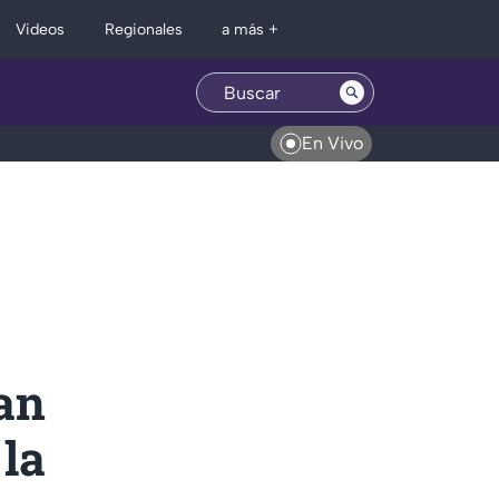
Regionales
Videos
a más +
En Vivo
an
la