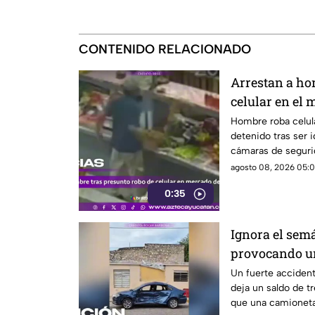
CONTENIDO RELACIONADO
Arrestan a h
celular en el 
quedó grabado
Hombre roba celul
detenido tras ser i
cámaras de seguri
agosto 08, 2026 05:0
0:35
Ignora el sem
provocando 
la Avenida Itz
Un fuerte accident
deja un saldo de t
que una camioneta