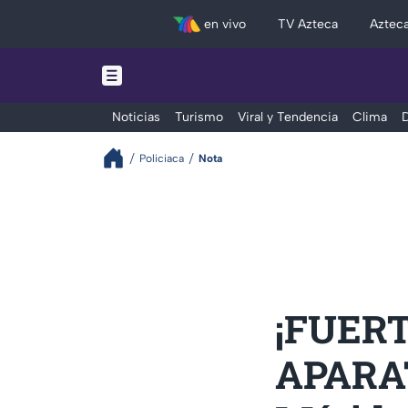
en vivo
TV Azteca
Aztec
Noticias
Turismo
Viral y Tendencia
Clima
D
Policiaca
Nota
¡FUERT
APARA