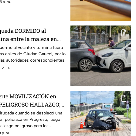
5 p. m.
 queda DORMIDO al
ina entre la maleza en
uerme al volante y termina fuera
las calles de Ciudad Caucel, por lo
 las autoridades correspondientes.
 p. m.
uerte MOVILIZACIÓN en
s PELIGROSO HALLAZGO;
ron
drugada cuando se desplegó una
ón policiaca en Progreso, luego
allazgo peligroso para los
 p. m.