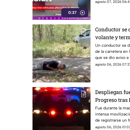
semáforo.
agosto 07, 2026 06:4
0:37
Conductor se
volante y term
Ciudad Caucel
Un conductor se d
de la carretera en 
que se dio aviso a
agosto 06, 2026 07:21
Despliegan f
Progreso tra
esto encontra
Fue durante la ma
intensa movilizaci
de registrarse un h
vecinos.
agosto 06, 2026 01:03