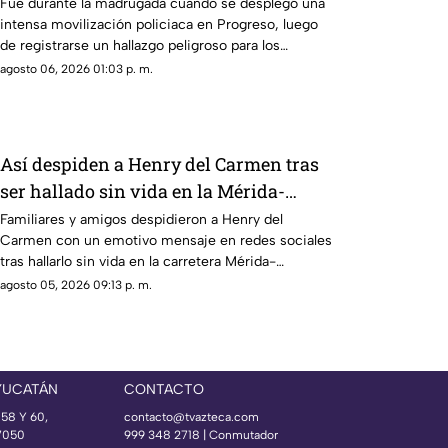
esto encontraron
Fue durante la madrugada cuando se desplegó una
intensa movilización policiaca en Progreso, luego
de registrarse un hallazgo peligroso para los
vecinos.
agosto 06, 2026 01:03 p. m.
Así despiden a Henry del Carmen tras
ser hallado sin vida en la Mérida-
Chetumal tras varios días desaparecido
Familiares y amigos despidieron a Henry del
Carmen con un emotivo mensaje en redes sociales
tras hallarlo sin vida en la carretera Mérida-
Chetumal.
agosto 05, 2026 09:13 p. m.
YUCATÁN
CONTACTO
 58 Y 60,
contacto@tvazteca.com
97050
999 348 2718 | Conmutador