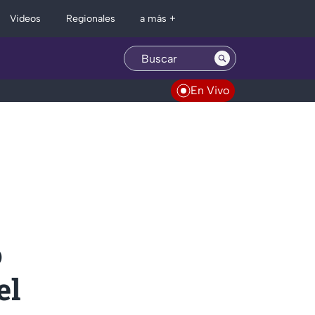
Regionales
Videos
a más +
En Vivo
ó
el