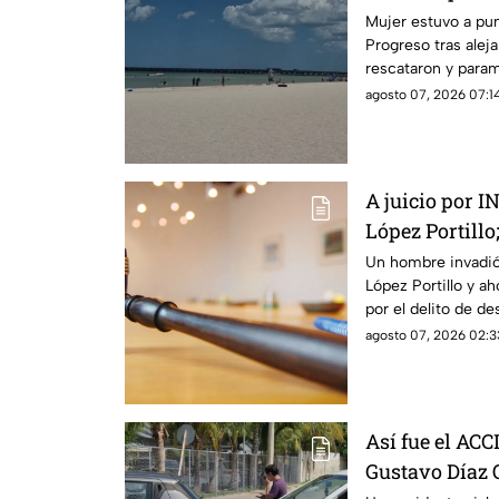
se sabe
Mujer estuvo a pu
Progreso tras alejar
rescataron y paramé
agosto 07, 2026 07:14
A juicio por 
López Portillo;
Un hombre invadió 
López Portillo y ah
por el delito de d
agosto 07, 2026 02:3
Así fue el AC
Gustavo Díaz 