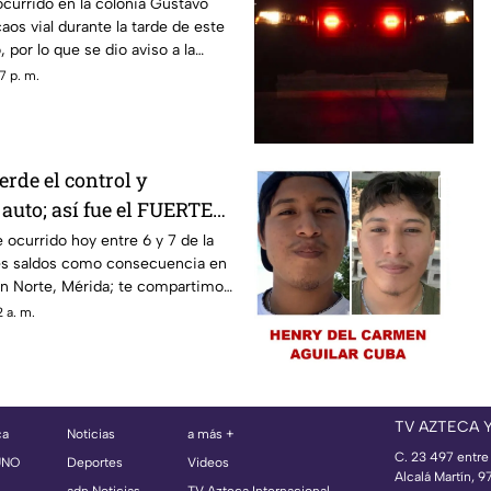
ves
ocurrido en la colonia Gustavo
aos vial durante la tarde de este
 por lo que se dio aviso a la
7 p. m.
rde el control y
uto; así fue el FUERTE
Y en Temozón Norte,
 ocurrido hoy entre 6 y 7 de la
es saldos como consecuencia en
n Norte, Mérida; te compartimos
 a. m.
TV AZTECA 
ca
Noticias
a más +
C. 23 497 entre
UNO
Deportes
Videos
Alcalá Martín, 