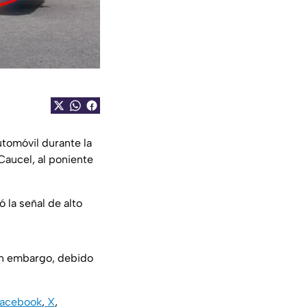
utomóvil durante la
Caucel, al poniente
 la señal de alto
sin embargo, debido
acebook
,
X
,