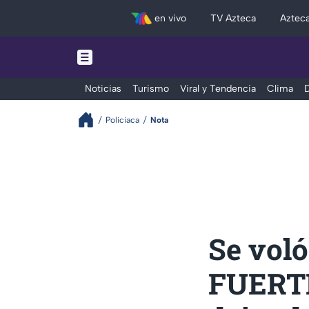
en vivo
TV Azteca
Aztec
Noticias
Turismo
Viral y Tendencia
Clima
D
Policiaca
Nota
Se voló
FUERTE