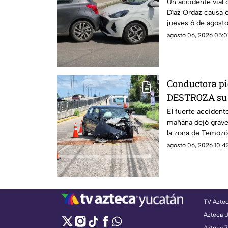
VIAL este jue
Un accidente vial 
Díaz Ordaz causa c
jueves 6 de agosto,
policía.
agosto 06, 2026 05:0
Conductora pie
DESTROZA su a
ACCIDENTE HO
El fuerte accidente
mañana dejó grav
Mérida
la zona de Temozó
los detalles.
agosto 06, 2026 10:42
TV Azte
Azteca 