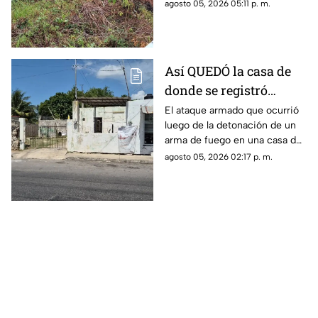
las autoridades durante este
agosto 05, 2026 05:11 p. m.
miércoles 5 de agosto de
2026.
Así QUEDÓ la casa de
donde se registró
anoche ocurrió un
El ataque armado que ocurrió
luego de la detonación de un
ATAQUE ARM4DO y
arma de fuego en una casa de
hombre bal3ado
la colonia Mercedes Barrera,
agosto 05, 2026 02:17 p. m.
Mérida; el saldo fue una mujer
herida y un hombre baleado.