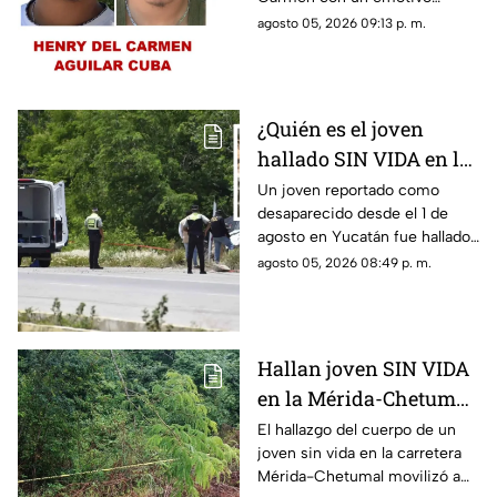
varios días
mensaje en redes sociales tras
agosto 05, 2026 09:13 p. m.
desaparecido
hallarlo sin vida en la carretera
Mérida-Chetumal.
¿Quién es el joven
hallado SIN VIDA en la
Mérida-Chetumal? Esto
Un joven reportado como
desaparecido desde el 1 de
se sabe
agosto en Yucatán fue hallado
sin vida en la carretera Mérida-
agosto 05, 2026 08:49 p. m.
Chetumal, por lo que se dio
aviso a la policía.
Hallan joven SIN VIDA
en la Mérida-Chetumal;
el mal olor alertó a los
El hallazgo del cuerpo de un
joven sin vida en la carretera
automovilistas
Mérida-Chetumal movilizó a