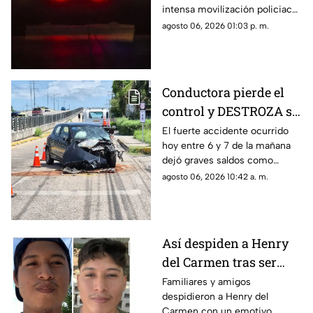
intensa movilización policiaca
HALLAZGO; esto
en Progreso, luego de
agosto 06, 2026 01:03 p. m.
encontraron
registrarse un hallazgo
peligroso para los vecinos.
Conductora pierde el
control y DESTROZA su
auto; así fue el FUERTE
El fuerte accidente ocurrido
hoy entre 6 y 7 de la mañana
ACCIDENTE HOY en
dejó graves saldos como
Temozón Norte, Mérida
consecuencia en la zona de
agosto 06, 2026 10:42 a. m.
Temozón Norte, Mérida; te
compartimos los detalles.
Así despiden a Henry
del Carmen tras ser
hallado sin vida en la
Familiares y amigos
despidieron a Henry del
Mérida-Chetumal tras
Carmen con un emotivo