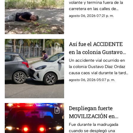
volante y termina fuera de la
maleza en Ciudad
carretera en las calles de
Caucel
Ciudad Caucel, por lo que se
agosto 06, 2026 07:21 p. m.
dio aviso a las autoridades
correspondientes.
Así fue el ACCIDENTE
en la colonia Gustavo
Díaz Ordaz que causó
Un accidente vial ocurrido en
la colonia Gustavo Díaz Ordaz
CAOS VIAL este jueves
causa caos vial durante la tarde
de este jueves 6 de agosto,
agosto 06, 2026 05:07 p. m.
por lo que se dio aviso a la
policía.
Despliegan fuerte
MOVILIZACIÓN en
Progreso tras
Fue durante la madrugada
cuando se desplegó una
PELIGROSO