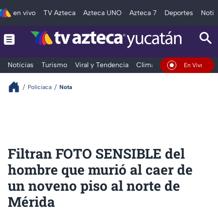
en vivo
TV Azteca
Azteca UNO
Azteca 7
Deportes
Notic
Noticias
Turismo
Viral y Tendencia
Clima
Deportes
Espec
En Vivo
Policiaca
Nota
Filtran FOTO SENSIBLE del
hombre que murió al caer de
un noveno piso al norte de
Mérida