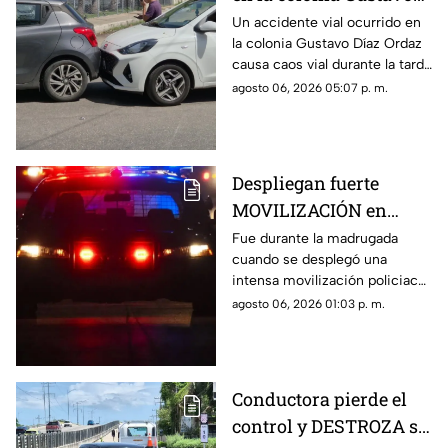
Díaz Ordaz que causó
Un accidente vial ocurrido en
la colonia Gustavo Díaz Ordaz
CAOS VIAL este jueves
causa caos vial durante la tarde
de este jueves 6 de agosto,
agosto 06, 2026 05:07 p. m.
por lo que se dio aviso a la
policía.
Despliegan fuerte
MOVILIZACIÓN en
Progreso tras
Fue durante la madrugada
cuando se desplegó una
PELIGROSO
intensa movilización policiaca
HALLAZGO; esto
en Progreso, luego de
agosto 06, 2026 01:03 p. m.
encontraron
registrarse un hallazgo
peligroso para los vecinos.
Conductora pierde el
control y DESTROZA su