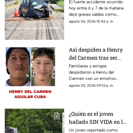
auto; así fue el FUERTE
El fuerte accidente ocurrido
hoy entre 6 y 7 de la mañana
ACCIDENTE HOY en
dejó graves saldos como
Temozón Norte, Mérida
consecuencia en la zona de
agosto 06, 2026 10:42 a. m.
Temozón Norte, Mérida; te
compartimos los detalles.
Así despiden a Henry
del Carmen tras ser
hallado sin vida en la
Familiares y amigos
despidieron a Henry del
Mérida-Chetumal tras
Carmen con un emotivo
varios días
mensaje en redes sociales tras
agosto 05, 2026 09:13 p. m.
desaparecido
hallarlo sin vida en la carretera
Mérida-Chetumal.
¿Quién es el joven
hallado SIN VIDA en la
Mérida-Chetumal? Esto
Un joven reportado como