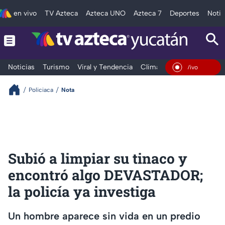
en vivo
TV Azteca
Azteca UNO
Azteca 7
Deportes
Notic
Noticias
Turismo
Viral y Tendencia
Clima
Deportes
Espec
En Vivo
Policiaca
Nota
Subió a limpiar su tinaco y
encontró algo DEVASTADOR;
la policía ya investiga
Un hombre aparece sin vida en un predio