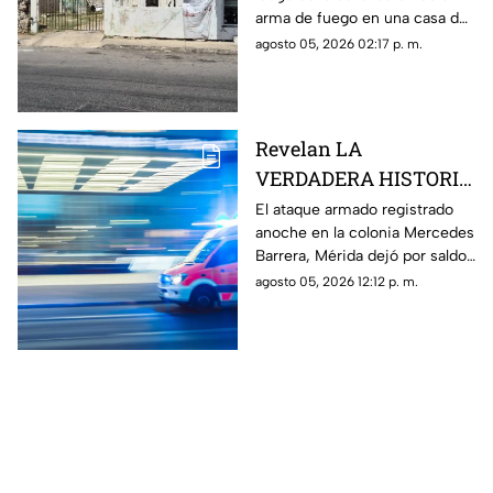
ATAQUE ARM4DO y
arma de fuego en una casa de
hombre bal3ado
la colonia Mercedes Barrera,
agosto 05, 2026 02:17 p. m.
Mérida; el saldo fue una mujer
herida y un hombre baleado.
Revelan LA
VERDADERA HISTORIA
de lo que pasó anoche
El ataque armado registrado
anoche en la colonia Mercedes
en la Mercedes Barrera,
Barrera, Mérida dejó por saldo
Mérida donde se
un hombre baleado y una
agosto 05, 2026 12:12 p. m.
registró OTRO ATAQUE
mujer herida con arma blanca;
ARMADO
te contamos.