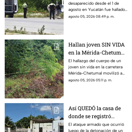
desaparecido desde el 1 de
se sabe
agosto en Yucatán fue hallado
sin vida en la carretera Mérida-
agosto 05, 2026 08:49 p. m.
Chetumal, por lo que se dio
aviso a la policía.
Hallan joven SIN VIDA
en la Mérida-Chetumal;
el mal olor alertó a los
El hallazgo del cuerpo de un
joven sin vida en la carretera
automovilistas
Mérida-Chetumal movilizó a
las autoridades durante este
agosto 05, 2026 05:11 p. m.
miércoles 5 de agosto de
2026.
Así QUEDÓ la casa de
donde se registró
anoche ocurrió un
El ataque armado que ocurrió
luego de la detonación de un