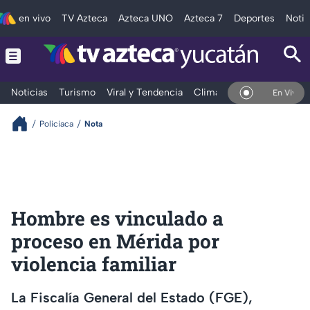
en vivo
TV Azteca
Azteca UNO
Azteca 7
Deportes
Notic
Noticias
Turismo
Viral y Tendencia
Clima
Deportes
Espec
En Vivo
Policiaca
Nota
Hombre es vinculado a
proceso en Mérida por
violencia familiar
La Fiscalía General del Estado (FGE),