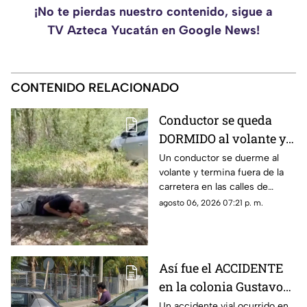
¡No te pierdas nuestro contenido, sigue a
TV Azteca Yucatán en Google News!
CONTENIDO RELACIONADO
Conductor se queda
DORMIDO al volante y
termina entre la
Un conductor se duerme al
volante y termina fuera de la
maleza en Ciudad
carretera en las calles de
Caucel
Ciudad Caucel, por lo que se
agosto 06, 2026 07:21 p. m.
dio aviso a las autoridades
correspondientes.
Así fue el ACCIDENTE
en la colonia Gustavo
Díaz Ordaz que causó
Un accidente vial ocurrido en