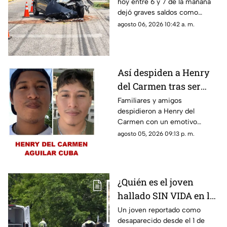
hoy entre 6 y 7 de la mañana
ACCIDENTE HOY en
dejó graves saldos como
Temozón Norte, Mérida
consecuencia en la zona de
agosto 06, 2026 10:42 a. m.
Temozón Norte, Mérida; te
compartimos los detalles.
Así despiden a Henry
del Carmen tras ser
hallado sin vida en la
Familiares y amigos
despidieron a Henry del
Mérida-Chetumal tras
Carmen con un emotivo
varios días
mensaje en redes sociales tras
agosto 05, 2026 09:13 p. m.
desaparecido
hallarlo sin vida en la carretera
Mérida-Chetumal.
¿Quién es el joven
hallado SIN VIDA en la
Mérida-Chetumal? Esto
Un joven reportado como
desaparecido desde el 1 de
se sabe