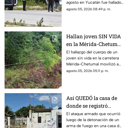
agosto en Yucatán fue hallado
sin vida en la carretera Mérida-
agosto 05, 2026 08:49 p. m.
Chetumal, por lo que se dio
aviso a la policía.
Hallan joven SIN VIDA
en la Mérida-Chetumal;
el mal olor alertó a los
El hallazgo del cuerpo de un
joven sin vida en la carretera
automovilistas
Mérida-Chetumal movilizó a
las autoridades durante este
agosto 05, 2026 05:11 p. m.
miércoles 5 de agosto de
2026.
Así QUEDÓ la casa de
donde se registró
anoche ocurrió un
El ataque armado que ocurrió
luego de la detonación de un
ATAQUE ARM4DO y
arma de fuego en una casa de