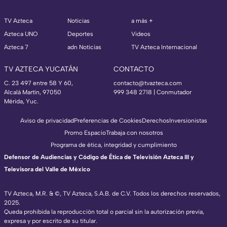
TV Azteca
Noticias
a más +
Azteca UNO
Deportes
Videos
Azteca 7
adn Noticias
TV Azteca Internacional
TV AZTECA YUCATÁN
CONTACTO
C. 23 497 entre 58 Y 60,
contacto@tvazteca.com
Alcalá Martín, 97050
999 348 2718 | Conmutador
Mérida, Yuc.
Aviso de privacidad
Preferencias de Cookies
Derechos
Inversionistas
Promo Espacio
Trabaja con nosotros
Programa de ética, integridad y cumplimiento
Defensor de Audiencias y Código de Ética de Televisión Azteca III y
Televisora del Valle de México
TV Azteca, M.R. & ©, TV Azteca, S.A.B. de C.V. Todos los derechos reservados,
2025.
Queda prohibida la reproducción total o parcial sin la autorización previa,
expresa y por escrito de su titular.