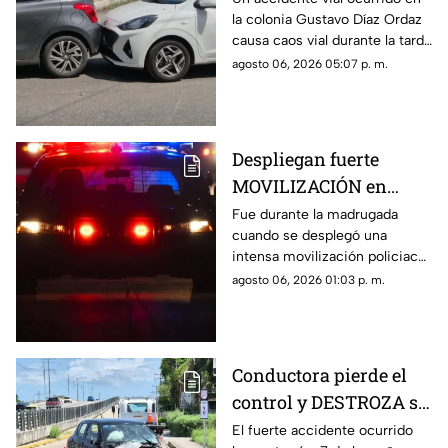
la colonia Gustavo Díaz Ordaz
CAOS VIAL este jueves
causa caos vial durante la tarde
de este jueves 6 de agosto,
agosto 06, 2026 05:07 p. m.
por lo que se dio aviso a la
policía.
Despliegan fuerte
MOVILIZACIÓN en
Progreso tras
Fue durante la madrugada
cuando se desplegó una
PELIGROSO
intensa movilización policiaca
HALLAZGO; esto
en Progreso, luego de
agosto 06, 2026 01:03 p. m.
encontraron
registrarse un hallazgo
peligroso para los vecinos.
Conductora pierde el
control y DESTROZA su
auto; así fue el FUERTE
El fuerte accidente ocurrido