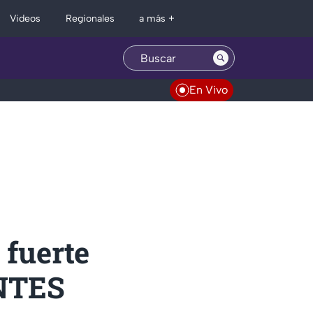
Regionales
Videos
a más +
En Vivo
fuerte
ANTES