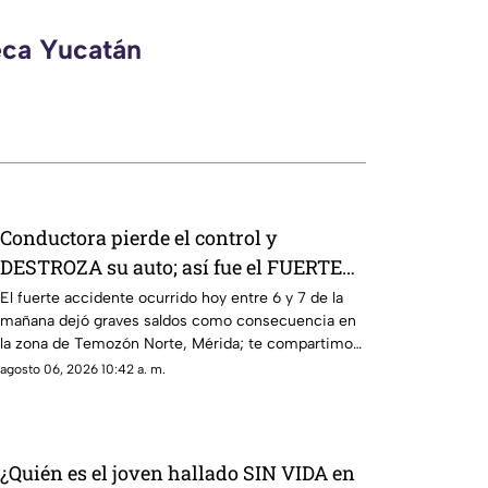
eca Yucatán
Conductora pierde el control y
DESTROZA su auto; así fue el FUERTE
ACCIDENTE HOY en Temozón Norte,
El fuerte accidente ocurrido hoy entre 6 y 7 de la
mañana dejó graves saldos como consecuencia en
Mérida
la zona de Temozón Norte, Mérida; te compartimos
los detalles.
agosto 06, 2026 10:42 a. m.
¿Quién es el joven hallado SIN VIDA en