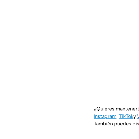
¿Quieres mantenert
Instagram
,
TikTok
y
También puedes disf