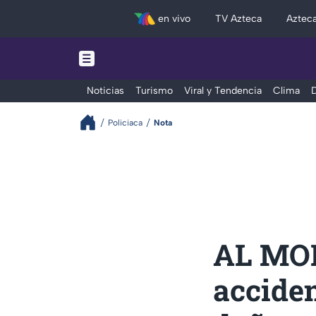
en vivo
TV Azteca
Aztec
Noticias
Turismo
Viral y Tendencia
Clima
D
Policiaca
Nota
AL MOM
accide