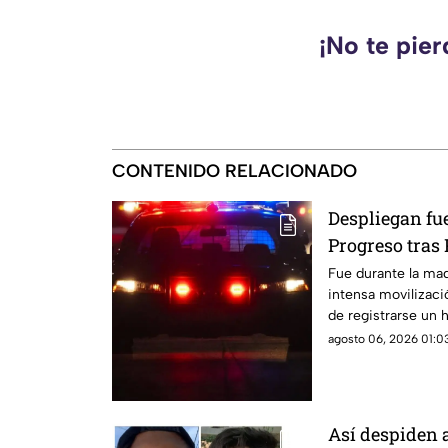
¡No te pie
CONTENIDO RELACIONADO
Despliegan f
Progreso tra
esto encontra
Fue durante la ma
intensa movilizaci
de registrarse un h
vecinos.
agosto 06, 2026 01:03
Así despiden 