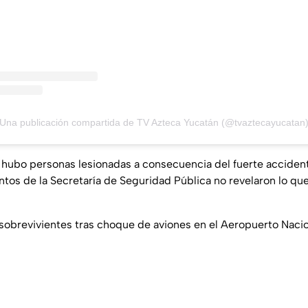
Una publicación compartida de TV Azteca Yucatán (@tvaztecayucatan
 hubo personas lesionadas a consecuencia del fuerte acciden
os de la Secretaría de Seguridad Pública no revelaron lo que
sobrevivientes tras choque de aviones en el Aeropuerto Naci