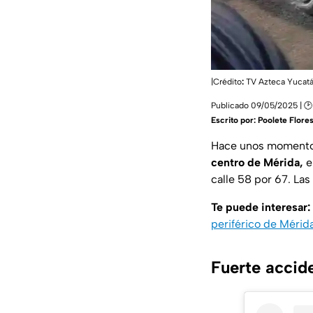
|Crédito
:
TV Azteca Yucat
Publicado 09/05/2025 | 🕑
Escrito por:
Poolete Flore
Hace unos momentos
centro de Mérida,
e
calle 58 por 67. La
Te puede interesar:
periférico de Mérid
Fuerte accid