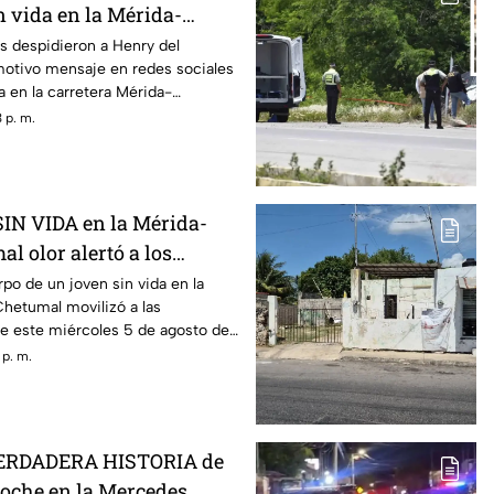
n vida en la Mérida-
 varios días desaparecido
s despidieron a Henry del
otivo mensaje en redes sociales
da en la carretera Mérida-
 p. m.
SIN VIDA en la Mérida-
al olor alertó a los
s
rpo de un joven sin vida en la
hetumal movilizó a las
te este miércoles 5 de agosto de
 p. m.
VERDADERA HISTORIA de
noche en la Mercedes