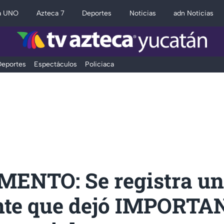
a UNO
Azteca 7
Deportes
Noticias
adn Noticias
eportes
Espectáculos
Policiaca
ENTO: Se registra un 
nte que dejó IMPORT