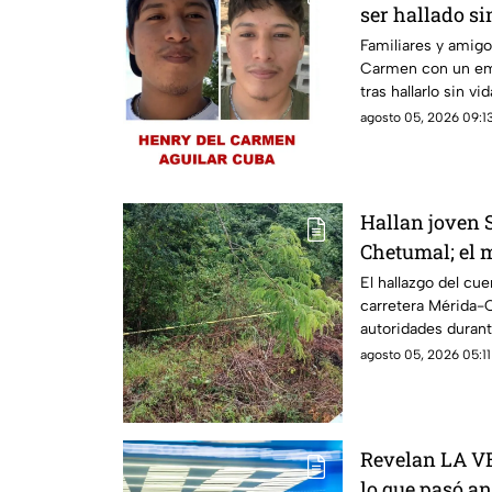
ser hallado si
Chetumal tras
Familiares y amigo
Carmen con un em
tras hallarlo sin vi
Chetumal.
agosto 05, 2026 09:13
Hallan joven 
Chetumal; el m
automovilista
El hallazgo del cue
carretera Mérida-C
autoridades duran
2026.
agosto 05, 2026 05:11
Revelan LA 
lo que pasó a