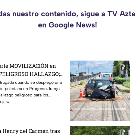
rdas nuestro contenido, sigue a TV Azt
en Google News!
uerte MOVILIZACIÓN en
s PELIGROSO HALLAZGO;
ron
drugada cuando se desplegó una
ón policiaca en Progreso, luego
allazgo peligroso para los
 p. m.
a Henry del Carmen tras