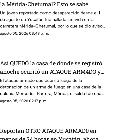
la Mérida-Chetumal? Esto se sabe
Un joven reportado como desaparecido desde el 1
de agosto en Yucatán fue hallado sin vida en la
carretera Mérida-Chetumal, por lo que se dio aviso
a la policía.
agosto 05, 2026 08:49 p. m.
Así QUEDÓ la casa de donde se registró
anoche ocurrió un ATAQUE ARM4DO y
hombre bal3ado
El ataque armado que ocurrió luego de la
detonación de un arma de fuego en una casa de la
colonia Mercedes Barrera, Mérida; el saldo fue una
mujer herida y un hombre baleado.
agosto 05, 2026 02:17 p. m.
Reportan OTRO ATAQUE ARMAD0 en
menos de 24 horas en Yucatán, ahora