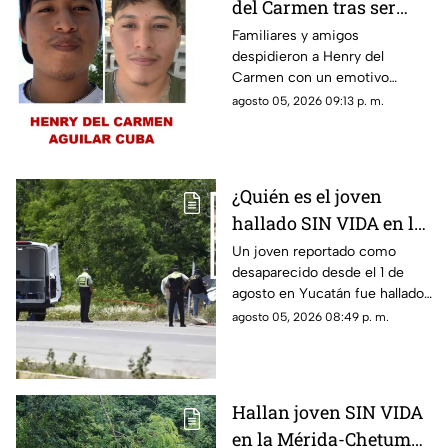
del Carmen tras ser
hallado sin vida en la
Familiares y amigos
despidieron a Henry del
Mérida-Chetumal tras
Carmen con un emotivo
varios días
mensaje en redes sociales tras
agosto 05, 2026 09:13 p. m.
desaparecido
hallarlo sin vida en la carretera
Mérida-Chetumal.
¿Quién es el joven
hallado SIN VIDA en la
Mérida-Chetumal? Esto
Un joven reportado como
desaparecido desde el 1 de
se sabe
agosto en Yucatán fue hallado
sin vida en la carretera Mérida-
agosto 05, 2026 08:49 p. m.
Chetumal, por lo que se dio
aviso a la policía.
Hallan joven SIN VIDA
en la Mérida-Chetumal;