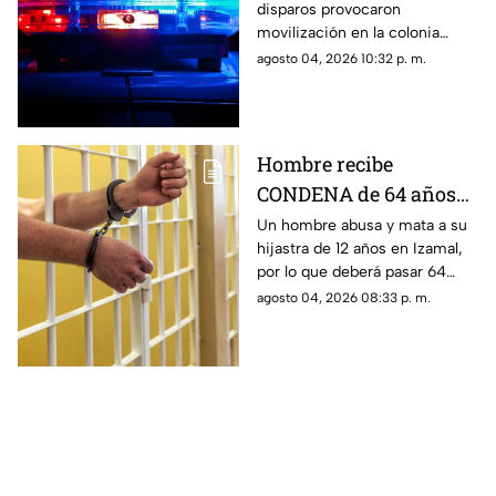
disparos provocaron
Mercedes Barrera; esto
movilización en la colonia
se sabe
Mercedes Barrera hoy 4 de
agosto 04, 2026 10:32 p. m.
agosto. Conoce los detalles.
Hombre recibe
CONDENA de 64 años
en prisión por hacer
Un hombre abusa y mata a su
hijastra de 12 años en Izamal,
vivir UN INFIERNO a
por lo que deberá pasar 64
su hijastra; esto le hizo
años de prisión tras ser
agosto 04, 2026 08:33 p. m.
acusado de feminicidio
agravado y violación.