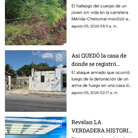
el mal olor alertó a los
El hallazgo del cuerpo de un
joven sin vida en la carretera
automovilistas
Mérida-Chetumal movilizó a
las autoridades durante este
agosto 05, 2026 05:11 p. m.
miércoles 5 de agosto de
2026.
Así QUEDÓ la casa de
donde se registró
anoche ocurrió un
El ataque armado que ocurrió
luego de la detonación de un
ATAQUE ARM4DO y
arma de fuego en una casa de
hombre bal3ado
la colonia Mercedes Barrera,
agosto 05, 2026 02:17 p. m.
Mérida; el saldo fue una mujer
herida y un hombre baleado.
Revelan LA
VERDADERA HISTORIA