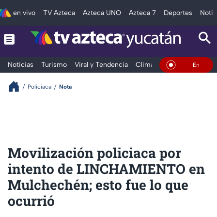
en vivo
TV Azteca
Azteca UNO
Azteca 7
Deportes
Notic
Noticias
Turismo
Viral y Tendencia
Clima
Deportes
Espec
En Vivo
Policiaca
Nota
Movilización policiaca por
intento de LINCHAMIENTO en
Mulchechén; esto fue lo que
ocurrió