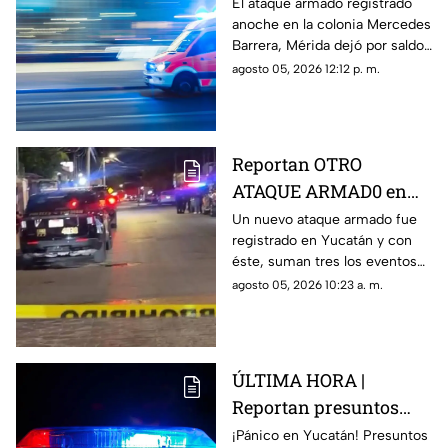
de lo que pasó anoche
El ataque armado registrado
anoche en la colonia Mercedes
en la Mercedes Barrera,
Barrera, Mérida dejó por saldo
Mérida donde se
un hombre baleado y una
agosto 05, 2026 12:12 p. m.
registró OTRO ATAQUE
mujer herida con arma blanca;
ARMADO
te contamos.
Reportan OTRO
ATAQUE ARMAD0 en
menos de 24 horas en
Un nuevo ataque armado fue
registrado en Yucatán y con
Yucatán, ahora en la
éste, suman tres los eventos
Mercedes Barrera
con arma de fuego ocurridos
agosto 05, 2026 10:23 a. m.
en menos de 24 horas; te
contamos los detalles.
ÚLTIMA HORA |
Reportan presuntos
d1sparos en colonia
¡Pánico en Yucatán! Presuntos