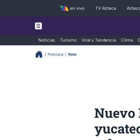
en vivo
TV Azteca
Aztec
Noticias
Turismo
Viral y Tendencia
Clima
D
Policiaca
Nota
Nuevo 
yucatec