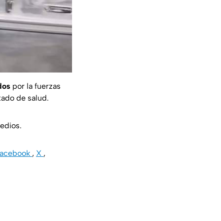
dos
por la fuerzas
tado de salud.
edios.
Facebook
,
X
,