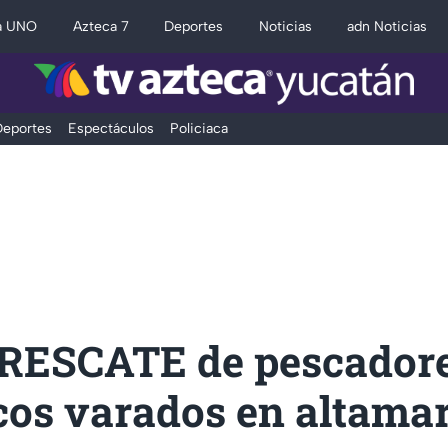
a UNO
Azteca 7
Deportes
Noticias
adn Noticias
eportes
Espectáculos
Policiaca
RESCATE de pescador
os varados en altamar