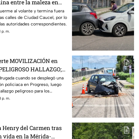
ina entre la maleza en
uerme al volante y termina fuera
las calles de Ciudad Caucel, por lo
 las autoridades correspondientes.
 p. m.
uerte MOVILIZACIÓN en
s PELIGROSO HALLAZGO;
ron
drugada cuando se desplegó una
ón policiaca en Progreso, luego
allazgo peligroso para los
 p. m.
a Henry del Carmen tras
n vida en la Mérida-