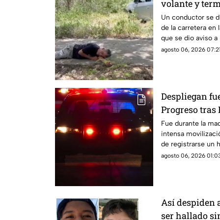
volante y term
Ciudad Caucel
Un conductor se d
de la carretera en 
que se dio aviso a
agosto 06, 2026 07:21
Despliegan f
Progreso tra
esto encontra
Fue durante la ma
intensa movilizaci
de registrarse un h
vecinos.
agosto 06, 2026 01:03
Así despiden 
ser hallado si