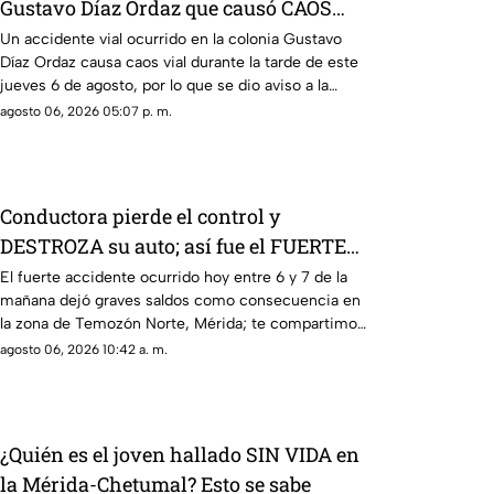
Gustavo Díaz Ordaz que causó CAOS
VIAL este jueves
Un accidente vial ocurrido en la colonia Gustavo
Díaz Ordaz causa caos vial durante la tarde de este
jueves 6 de agosto, por lo que se dio aviso a la
policía.
agosto 06, 2026 05:07 p. m.
Conductora pierde el control y
DESTROZA su auto; así fue el FUERTE
ACCIDENTE HOY en Temozón Norte,
El fuerte accidente ocurrido hoy entre 6 y 7 de la
mañana dejó graves saldos como consecuencia en
Mérida
la zona de Temozón Norte, Mérida; te compartimos
los detalles.
agosto 06, 2026 10:42 a. m.
¿Quién es el joven hallado SIN VIDA en
la Mérida-Chetumal? Esto se sabe