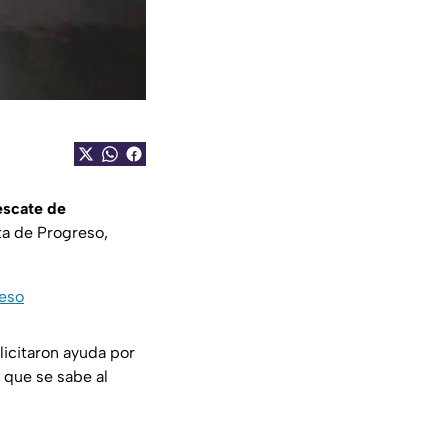
escate de
ta de Progreso,
reso
icitaron ayuda por
o que se sabe al