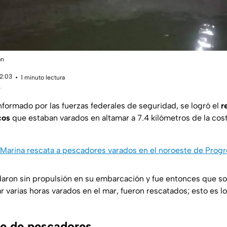
án
12:03
1 minuto lectura
s
nformado por las fuerzas federales de seguridad, se logró el
r
cos
que estaban varados en altamar a 7.4 kilómetros de la cos
Marina rescata a pescadores varados en el noroeste de Prog
ron sin propulsión en su embarcación y fue entonces que sol
r varias horas varados en el mar, fueron rescatados; esto es l
e de pescadores