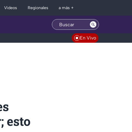
Regionales
Videos
a más +
En Vivo
es
; esto