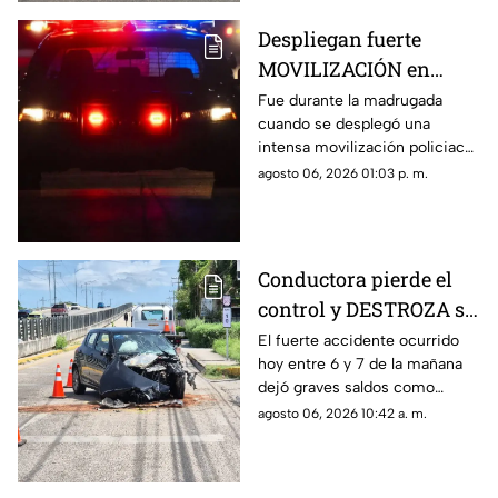
Despliegan fuerte
MOVILIZACIÓN en
Progreso tras
Fue durante la madrugada
cuando se desplegó una
PELIGROSO
intensa movilización policiaca
HALLAZGO; esto
en Progreso, luego de
agosto 06, 2026 01:03 p. m.
encontraron
registrarse un hallazgo
peligroso para los vecinos.
Conductora pierde el
control y DESTROZA su
auto; así fue el FUERTE
El fuerte accidente ocurrido
hoy entre 6 y 7 de la mañana
ACCIDENTE HOY en
dejó graves saldos como
Temozón Norte, Mérida
consecuencia en la zona de
agosto 06, 2026 10:42 a. m.
Temozón Norte, Mérida; te
compartimos los detalles.