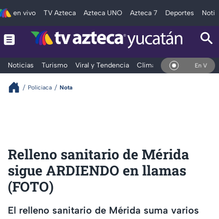
en vivo
TV Azteca
Azteca UNO
Azteca 7
Deportes
Notic
Noticias
Turismo
Viral y Tendencia
Clima
Deportes
Espec
En Vivo
Policiaca
Nota
Relleno sanitario de Mérida
sigue ARDIENDO en llamas
(FOTO)
El relleno sanitario de Mérida suma varios