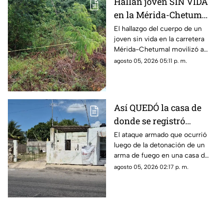
Hallan joven SIN VIDA
en la Mérida-Chetumal;
el mal olor alertó a los
El hallazgo del cuerpo de un
joven sin vida en la carretera
automovilistas
Mérida-Chetumal movilizó a
las autoridades durante este
agosto 05, 2026 05:11 p. m.
miércoles 5 de agosto de
2026.
Así QUEDÓ la casa de
donde se registró
anoche ocurrió un
El ataque armado que ocurrió
luego de la detonación de un
ATAQUE ARM4DO y
arma de fuego en una casa de
hombre bal3ado
la colonia Mercedes Barrera,
agosto 05, 2026 02:17 p. m.
Mérida; el saldo fue una mujer
herida y un hombre baleado.