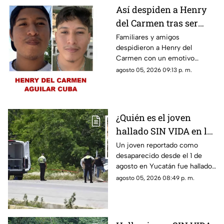
Así despiden a Henry
del Carmen tras ser
hallado sin vida en la
Familiares y amigos
despidieron a Henry del
Mérida-Chetumal tras
Carmen con un emotivo
varios días
mensaje en redes sociales tras
agosto 05, 2026 09:13 p. m.
desaparecido
hallarlo sin vida en la carretera
Mérida-Chetumal.
¿Quién es el joven
hallado SIN VIDA en la
Mérida-Chetumal? Esto
Un joven reportado como
desaparecido desde el 1 de
se sabe
agosto en Yucatán fue hallado
sin vida en la carretera Mérida-
agosto 05, 2026 08:49 p. m.
Chetumal, por lo que se dio
aviso a la policía.