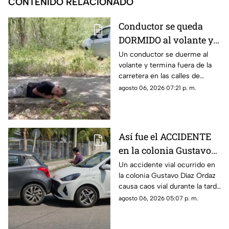
CONTENIDO RELACIONADO
Conductor se queda
DORMIDO al volante y
termina entre la
Un conductor se duerme al
volante y termina fuera de la
maleza en Ciudad
carretera en las calles de
Caucel
Ciudad Caucel, por lo que se
agosto 06, 2026 07:21 p. m.
dio aviso a las autoridades
correspondientes.
Así fue el ACCIDENTE
en la colonia Gustavo
Díaz Ordaz que causó
Un accidente vial ocurrido en
la colonia Gustavo Díaz Ordaz
CAOS VIAL este jueves
causa caos vial durante la tarde
de este jueves 6 de agosto,
agosto 06, 2026 05:07 p. m.
por lo que se dio aviso a la
policía.