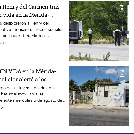
a Henry del Carmen tras
n vida en la Mérida-
 varios días desaparecido
s despidieron a Henry del
otivo mensaje en redes sociales
da en la carretera Mérida-
 p. m.
SIN VIDA en la Mérida-
al olor alertó a los
s
rpo de un joven sin vida en la
hetumal movilizó a las
te este miércoles 5 de agosto de
 p. m.