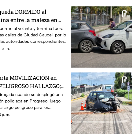
 queda DORMIDO al
ina entre la maleza en
uerme al volante y termina fuera
las calles de Ciudad Caucel, por lo
 las autoridades correspondientes.
 p. m.
uerte MOVILIZACIÓN en
s PELIGROSO HALLAZGO;
ron
drugada cuando se desplegó una
ón policiaca en Progreso, luego
allazgo peligroso para los
 p. m.