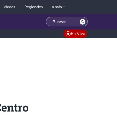
Regionales
Videos
a más +
En Vivo
entro