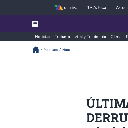
en vivo
TV Azteca
Aztec
Noticias
Turismo
Viral y Tendencia
Clima
D
Policiaca
Nota
ÚLTIMA
DERRUM