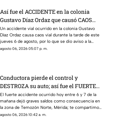
Así fue el ACCIDENTE en la colonia
Gustavo Díaz Ordaz que causó CAOS
VIAL este jueves
Un accidente vial ocurrido en la colonia Gustavo
Díaz Ordaz causa caos vial durante la tarde de este
jueves 6 de agosto, por lo que se dio aviso a la
policía.
agosto 06, 2026 05:07 p. m.
Conductora pierde el control y
DESTROZA su auto; así fue el FUERTE
ACCIDENTE HOY en Temozón Norte,
El fuerte accidente ocurrido hoy entre 6 y 7 de la
mañana dejó graves saldos como consecuencia en
Mérida
la zona de Temozón Norte, Mérida; te compartimos
los detalles.
agosto 06, 2026 10:42 a. m.