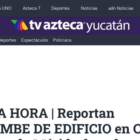
a UNO
Azteca 7
Deportes
Noticias
adn Noticias
eportes
Espectáculos
Policiaca
 HORA | Reportan
BE DE EDIFICIO en C