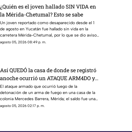
¿Quién es el joven hallado SIN VIDA en
la Mérida-Chetumal? Esto se sabe
Un joven reportado como desaparecido desde el 1
de agosto en Yucatán fue hallado sin vida en la
carretera Mérida-Chetumal, por lo que se dio aviso
a la policía.
agosto 05, 2026 08:49 p. m.
Así QUEDÓ la casa de donde se registró
anoche ocurrió un ATAQUE ARM4DO y
hombre bal3ado
El ataque armado que ocurrió luego de la
detonación de un arma de fuego en una casa de la
colonia Mercedes Barrera, Mérida; el saldo fue una
mujer herida y un hombre baleado.
agosto 05, 2026 02:17 p. m.