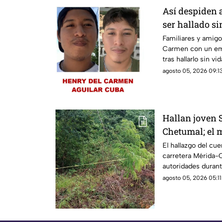
Así despiden 
ser hallado si
Chetumal tras
Familiares y amigo
Carmen con un em
tras hallarlo sin vi
Chetumal.
agosto 05, 2026 09:13
Hallan joven 
Chetumal; el m
automovilista
El hallazgo del cue
carretera Mérida-C
autoridades duran
2026.
agosto 05, 2026 05:11