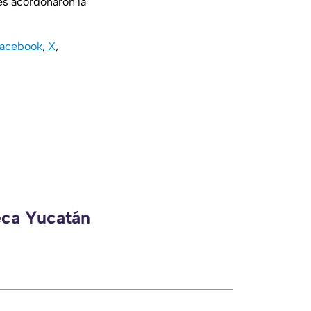
es acordonaron la
acebook
,
X
,
eca Yucatán