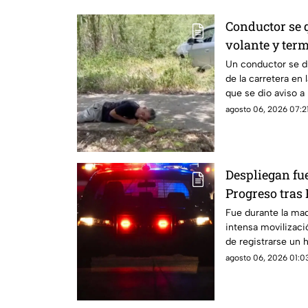
Conductor se
volante y term
Ciudad Caucel
Un conductor se d
de la carretera en 
que se dio aviso a
agosto 06, 2026 07:21
Despliegan f
Progreso tra
esto encontra
Fue durante la ma
intensa movilizaci
de registrarse un h
vecinos.
agosto 06, 2026 01:03