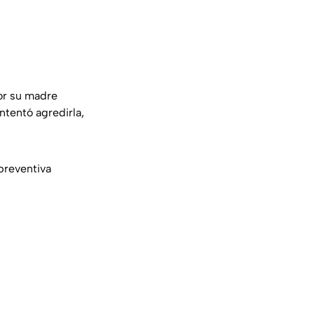
por su madre
ntentó agredirla,
preventiva
s