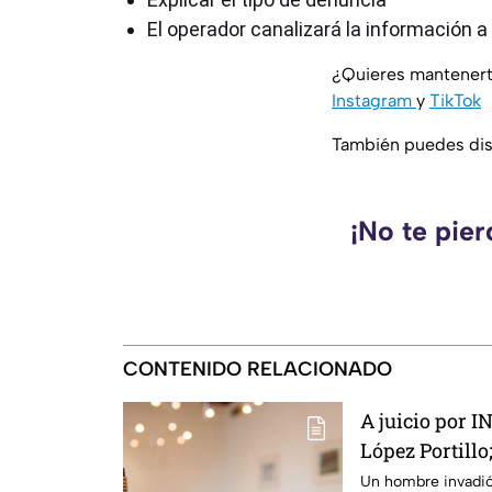
El operador canalizará la información 
¿Quieres mantenert
Instagram
y
TikTok
También puedes disf
¡No te pie
CONTENIDO RELACIONADO
A juicio por 
López Portillo;
Un hombre invadió 