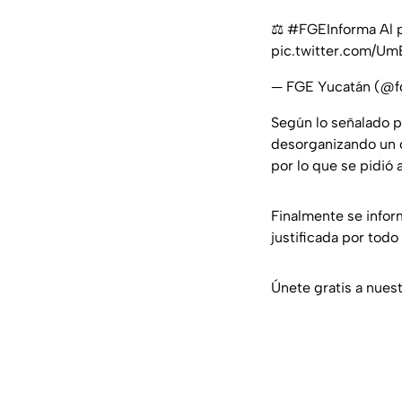
⚖️
#FGEInforma
Al 
pic.twitter.com/U
— FGE Yucatán (@f
Según lo señalado p
desorganizando un cl
por lo que se pidió 
Finalmente se infor
justificada por todo
Únete gratis a nues