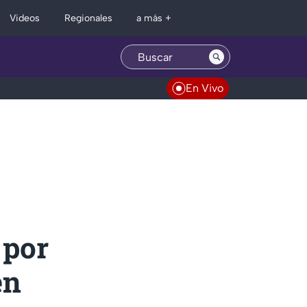
Regionales
Videos
a más +
En Vivo
 por
en