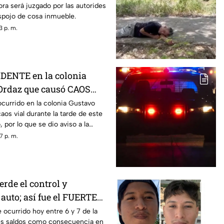
ora será juzgado por las autorides
espojo de cosa inmueble.
3 p. m.
CIDENTE en la colonia
Ordaz que causó CAOS
ves
ocurrido en la colonia Gustavo
aos vial durante la tarde de este
 por lo que se dio aviso a la
7 p. m.
rde el control y
uto; así fue el FUERTE
Y en Temozón Norte,
 ocurrido hoy entre 6 y 7 de la
es saldos como consecuencia en