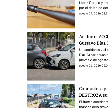
López Portillo y ah
por el delito de d
agosto 07, 2026 02:3
Así fue el AC
Gustavo Díaz 
VIAL este jue
Un accidente vial 
Díaz Ordaz causa c
jueves 6 de agosto,
policía.
agosto 06, 2026 05:0
Conductora pie
DESTROZA su a
ACCIDENTE HO
El fuerte accidente
mañana dejó grav
Mérida