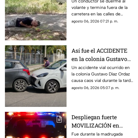
termina entre la
Un conductor se duerme al
volante y termina fuera de la
maleza en Ciudad
carretera en las calles de
Caucel
Ciudad Caucel, por lo que se
agosto 06, 2026 07:21 p. m.
dio aviso a las autoridades
correspondientes.
Así fue el ACCIDENTE
en la colonia Gustavo
Díaz Ordaz que causó
Un accidente vial ocurrido en
la colonia Gustavo Díaz Ordaz
CAOS VIAL este jueves
causa caos vial durante la tarde
de este jueves 6 de agosto,
agosto 06, 2026 05:07 p. m.
por lo que se dio aviso a la
policía.
Despliegan fuerte
MOVILIZACIÓN en
Progreso tras
Fue durante la madrugada