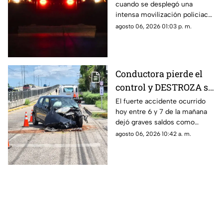
cuando se desplegó una
PELIGROSO
intensa movilización policiaca
HALLAZGO; esto
en Progreso, luego de
agosto 06, 2026 01:03 p. m.
encontraron
registrarse un hallazgo
peligroso para los vecinos.
Conductora pierde el
control y DESTROZA su
auto; así fue el FUERTE
El fuerte accidente ocurrido
hoy entre 6 y 7 de la mañana
ACCIDENTE HOY en
dejó graves saldos como
Temozón Norte, Mérida
consecuencia en la zona de
agosto 06, 2026 10:42 a. m.
Temozón Norte, Mérida; te
compartimos los detalles.