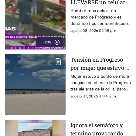
LLEVARSE un celular
en el mercado de
Hombre roba celular en
mercado de Progreso y es
Progreso; todo quedó
detenido tras ser identificado
grabado en video
por las autoridades; cámaras
agosto 08, 2026 05:08 p. m.
de seguridad habrían captado
0:35
el momento.
Tensión en Progreso
por mujer que estuvo a
punto de morir
Mujer estuvo a punto de morir
ahogada en el mar de Progreso
AHOGADA; esto se sabe
tras alejarse de la orilla, pero
bañistas la rescataron y
agosto 07, 2026 07:14 p. m.
paramédicos la trasladaron al
hospital.
Ignora el semáforo y
termina provocando