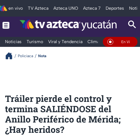
en vivo
TV Azteca
Azteca UNO
Azteca 7
Deportes
Notic
Noticias
Turismo
Viral y Tendencia
Clima
Deportes
Espec
En Vivo
Policiaca
Nota
Tráiler pierde el control y
termina SALIÉNDOSE del
Anillo Periférico de Mérida;
¿Hay heridos?