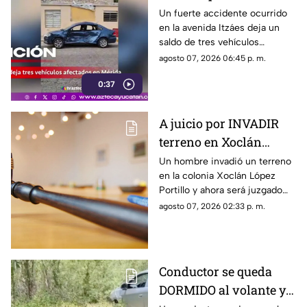
un FUERTE ACCIDENTE
Un fuerte accidente ocurrido
en la avenida Itzáes deja un
en la Avenida Itzáes;
saldo de tres vehículos
¿hay heridos?
afectados luego de que una
agosto 07, 2026 06:45 p. m.
camioneta presuntamente se
0:37
pasara el semáforo.
A juicio por INVADIR
terreno en Xoclán
López Portillo; esto es
Un hombre invadió un terreno
en la colonia Xoclán López
lo que se sabe
Portillo y ahora será juzgado
por las autorides por el delito
agosto 07, 2026 02:33 p. m.
de despojo de cosa inmueble.
Conductor se queda
DORMIDO al volante y