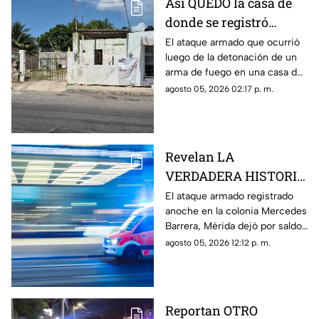
Así QUEDÓ la casa de
donde se registró
anoche ocurrió un
El ataque armado que ocurrió
luego de la detonación de un
ATAQUE ARM4DO y
arma de fuego en una casa de
hombre bal3ado
la colonia Mercedes Barrera,
agosto 05, 2026 02:17 p. m.
Mérida; el saldo fue una mujer
herida y un hombre baleado.
Revelan LA
VERDADERA HISTORIA
de lo que pasó anoche
El ataque armado registrado
anoche en la colonia Mercedes
en la Mercedes Barrera,
Barrera, Mérida dejó por saldo
Mérida donde se
un hombre baleado y una
agosto 05, 2026 12:12 p. m.
registró OTRO ATAQUE
mujer herida con arma blanca;
ARMADO
te contamos.
Reportan OTRO