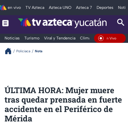
en vivo
TV Azteca
Azteca UNO
Azteca 7
Deportes
Notic
Noticias
Turismo
Viral y Tendencia
Clima
Deportes
Espec
En Vivo
Policiaca
Nota
ÚLTIMA HORA: Mujer muere
tras quedar prensada en fuerte
accidente en el Periférico de
Mérida