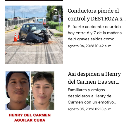
Conductora pierde el
control y DESTROZA su
auto; así fue el FUERTE
El fuerte accidente ocurrido
hoy entre 6 y 7 de la mañana
ACCIDENTE HOY en
dejó graves saldos como
Temozón Norte, Mérida
consecuencia en la zona de
agosto 06, 2026 10:42 a. m.
Temozón Norte, Mérida; te
compartimos los detalles.
Así despiden a Henry
del Carmen tras ser
hallado sin vida en la
Familiares y amigos
despidieron a Henry del
Mérida-Chetumal tras
Carmen con un emotivo
varios días
mensaje en redes sociales tras
agosto 05, 2026 09:13 p. m.
desaparecido
hallarlo sin vida en la carretera
Mérida-Chetumal.