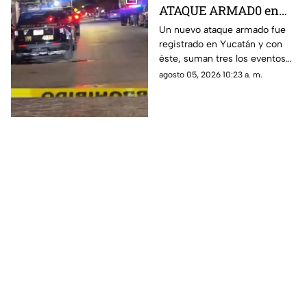
ATAQUE ARMAD0 en
menos de 24 horas en
Un nuevo ataque armado fue
registrado en Yucatán y con
Yucatán, ahora en la
éste, suman tres los eventos
Mercedes Barrera
con arma de fuego ocurridos
agosto 05, 2026 10:23 a. m.
en menos de 24 horas; te
contamos los detalles.