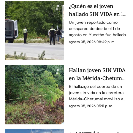
¿Quién es el joven
hallado SIN VIDA en la
Mérida-Chetumal? Esto
Un joven reportado como
desaparecido desde el 1 de
se sabe
agosto en Yucatán fue hallado
sin vida en la carretera Mérida-
agosto 05, 2026 08:49 p. m.
Chetumal, por lo que se dio
aviso a la policía.
Hallan joven SIN VIDA
en la Mérida-Chetumal;
el mal olor alertó a los
El hallazgo del cuerpo de un
joven sin vida en la carretera
automovilistas
Mérida-Chetumal movilizó a
las autoridades durante este
agosto 05, 2026 05:11 p. m.
miércoles 5 de agosto de
2026.