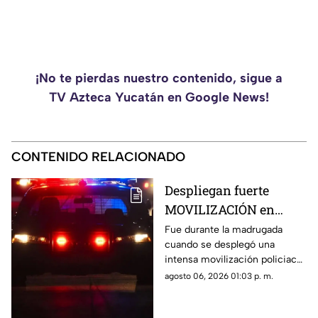
¡No te pierdas nuestro contenido, sigue a
TV Azteca Yucatán en Google News!
CONTENIDO RELACIONADO
Despliegan fuerte
MOVILIZACIÓN en
Progreso tras
Fue durante la madrugada
cuando se desplegó una
PELIGROSO
intensa movilización policiaca
HALLAZGO; esto
en Progreso, luego de
agosto 06, 2026 01:03 p. m.
encontraron
registrarse un hallazgo
peligroso para los vecinos.