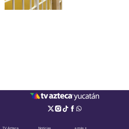
agravado y violación.
TV Azteca
Noticias
a más +