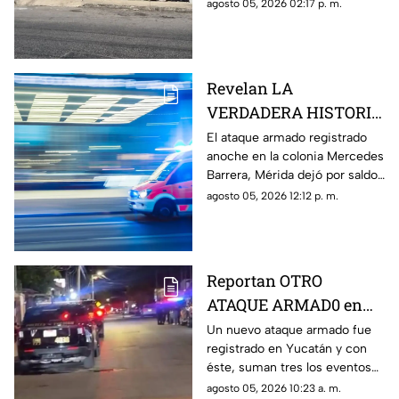
la colonia Mercedes Barrera,
agosto 05, 2026 02:17 p. m.
Mérida; el saldo fue una mujer
herida y un hombre baleado.
Revelan LA
VERDADERA HISTORIA
de lo que pasó anoche
El ataque armado registrado
anoche en la colonia Mercedes
en la Mercedes Barrera,
Barrera, Mérida dejó por saldo
Mérida donde se
un hombre baleado y una
agosto 05, 2026 12:12 p. m.
registró OTRO ATAQUE
mujer herida con arma blanca;
ARMADO
te contamos.
Reportan OTRO
ATAQUE ARMAD0 en
menos de 24 horas en
Un nuevo ataque armado fue
registrado en Yucatán y con
Yucatán, ahora en la
éste, suman tres los eventos
Mercedes Barrera
con arma de fuego ocurridos
agosto 05, 2026 10:23 a. m.