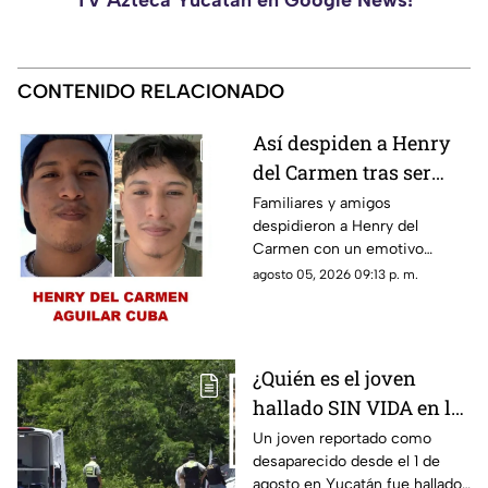
TV Azteca Yucatán en Google News!
CONTENIDO RELACIONADO
Así despiden a Henry
del Carmen tras ser
hallado sin vida en la
Familiares y amigos
despidieron a Henry del
Mérida-Chetumal tras
Carmen con un emotivo
varios días
mensaje en redes sociales tras
agosto 05, 2026 09:13 p. m.
desaparecido
hallarlo sin vida en la carretera
Mérida-Chetumal.
¿Quién es el joven
hallado SIN VIDA en la
Mérida-Chetumal? Esto
Un joven reportado como
desaparecido desde el 1 de
se sabe
agosto en Yucatán fue hallado