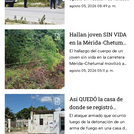
sin vida en la carretera Mérida-
agosto 05, 2026 08:49 p. m.
Chetumal, por lo que se dio
aviso a la policía.
Hallan joven SIN VIDA
en la Mérida-Chetumal;
el mal olor alertó a los
El hallazgo del cuerpo de un
joven sin vida en la carretera
automovilistas
Mérida-Chetumal movilizó a
las autoridades durante este
agosto 05, 2026 05:11 p. m.
miércoles 5 de agosto de
2026.
Así QUEDÓ la casa de
donde se registró
anoche ocurrió un
El ataque armado que ocurrió
luego de la detonación de un
ATAQUE ARM4DO y
arma de fuego en una casa de
hombre bal3ado