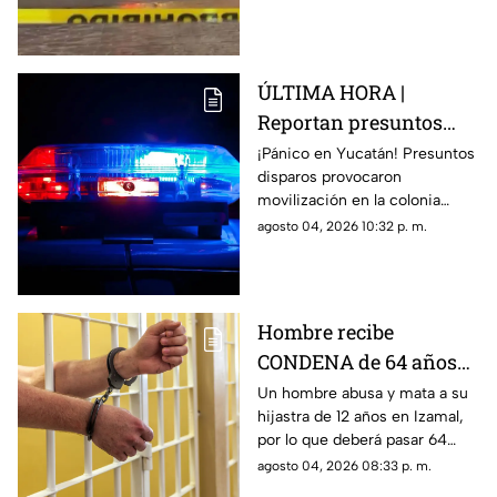
en menos de 24 horas; te
contamos los detalles.
ÚLTIMA HORA |
Reportan presuntos
d1sparos en colonia
¡Pánico en Yucatán! Presuntos
disparos provocaron
Mercedes Barrera; esto
movilización en la colonia
se sabe
Mercedes Barrera hoy 4 de
agosto 04, 2026 10:32 p. m.
agosto. Conoce los detalles.
Hombre recibe
CONDENA de 64 años
en prisión por hacer
Un hombre abusa y mata a su
hijastra de 12 años en Izamal,
vivir UN INFIERNO a
por lo que deberá pasar 64
su hijastra; esto le hizo
años de prisión tras ser
agosto 04, 2026 08:33 p. m.
acusado de feminicidio