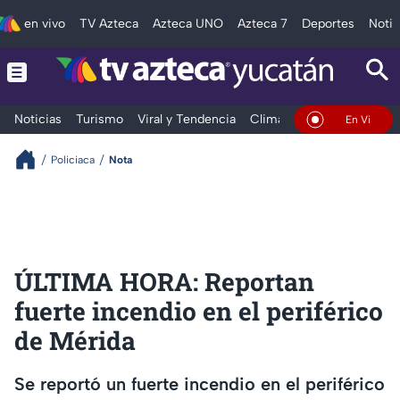
en vivo
TV Azteca
Azteca UNO
Azteca 7
Deportes
Notic
Noticias
Turismo
Viral y Tendencia
Clima
Deportes
Espec
En Vivo
Policiaca
Nota
ÚLTIMA HORA: Reportan
fuerte incendio en el periférico
de Mérida
Se reportó un fuerte incendio en el periférico