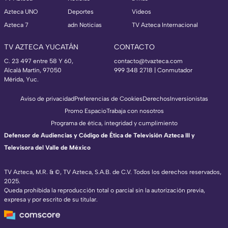
Azteca UNO
Deportes
Videos
Azteca 7
adn Noticias
TV Azteca Internacional
TV AZTECA YUCATÁN
CONTACTO
C. 23 497 entre 58 Y 60,
contacto@tvazteca.com
Alcalá Martín, 97050
999 348 2718 | Conmutador
Mérida, Yuc.
Aviso de privacidad
Preferencias de Cookies
Derechos
Inversionistas
Promo Espacio
Trabaja con nosotros
Programa de ética, integridad y cumplimiento
Defensor de Audiencias y Código de Ética de Televisión Azteca III y
Televisora del Valle de México
TV Azteca, M.R. & ©, TV Azteca, S.A.B. de C.V. Todos los derechos reservados,
2025.
Queda prohibida la reproducción total o parcial sin la autorización previa,
expresa y por escrito de su titular.