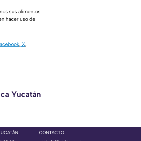
inos sus alimentos
en hacer uso de
acebook
,
X
,
eca Yucatán
YUCATÁN
CONTACTO