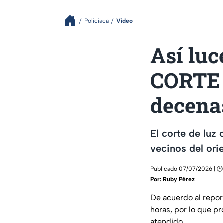
Policiaca
Video
Así luc
CORTE 
decena
El corte de luz
vecinos del ori
Publicado 07/07/2026 | 🕑 
Por:
Ruby Pérez
De acuerdo al report
horas, por lo que p
atendido.