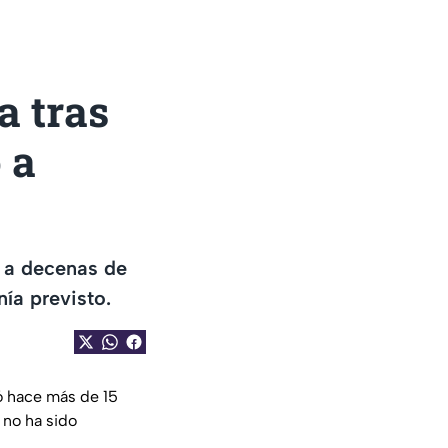
a tras
 a
ó a decenas de
ía previsto.
ió hace más de 15
 no ha sido