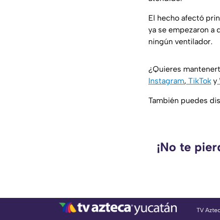
El hecho afectó pri
ya se empezaron a d
ningún ventilador.
¿Quieres mantenert
Instagram
,
TikTok
y
También puedes disf
¡No te pie
TV Azte