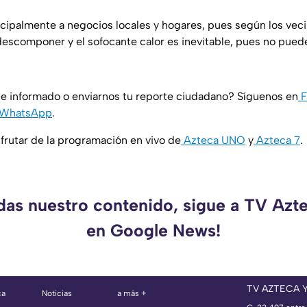
ncipalmente a negocios locales y hogares, pues según los vec
escomponer y el sofocante calor es inevitable, pues no pued
e informado o enviarnos tu reporte ciudadano? Síguenos en
F
WhatsApp
.
rutar de la programación en vivo de
Azteca UNO
y
Azteca 7
.
rdas nuestro contenido, sigue a TV Azt
en Google News!
TV AZTECA 
ca
Noticias
a más +