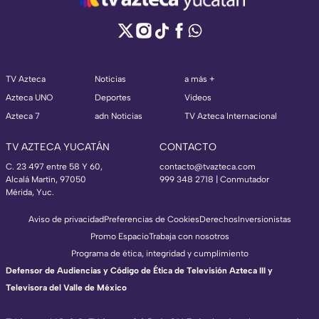
TV Azteca
Noticias
a más +
Azteca UNO
Deportes
Videos
Azteca 7
adn Noticias
TV Azteca Internacional
TV AZTECA YUCATÁN
CONTACTO
C. 23 497 entre 58 Y 60,
contacto@tvazteca.com
Alcalá Martín, 97050
999 348 2718 | Conmutador
Mérida, Yuc.
Aviso de privacidad
Preferencias de Cookies
Derechos
Inversionistas
Promo Espacio
Trabaja con nosotros
Programa de ética, integridad y cumplimiento
Defensor de Audiencias y Código de Ética de Televisión Azteca III y
Televisora del Valle de México