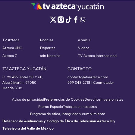
TV Azteca
Noticias
a más +
Azteca UNO
Deportes
Videos
Azteca 7
adn Noticias
TV Azteca Internacional
TV AZTECA YUCATÁN
CONTACTO
C. 23 497 entre 58 Y 60,
contacto@tvazteca.com
Alcalá Martín, 97050
999 348 2718 | Conmutador
Mérida, Yuc.
Aviso de privacidad
Preferencias de Cookies
Derechos
Inversionistas
Promo Espacio
Trabaja con nosotros
Programa de ética, integridad y cumplimiento
Defensor de Audiencias y Código de Ética de Televisión Azteca III y
Televisora del Valle de México