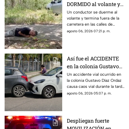
DORMIDO al volante y
termina entre la
Un conductor se duerme al
volante y termina fuera de la
maleza en Ciudad
carretera en las calles de
Caucel
Ciudad Caucel, por lo que se
agosto 06, 2026 07:21 p. m.
dio aviso a las autoridades
correspondientes.
Así fue el ACCIDENTE
en la colonia Gustavo
Díaz Ordaz que causó
Un accidente vial ocurrido en
la colonia Gustavo Díaz Ordaz
CAOS VIAL este jueves
causa caos vial durante la tarde
de este jueves 6 de agosto,
agosto 06, 2026 05:07 p. m.
por lo que se dio aviso a la
policía.
Despliegan fuerte
MOVILIZACIÓN en