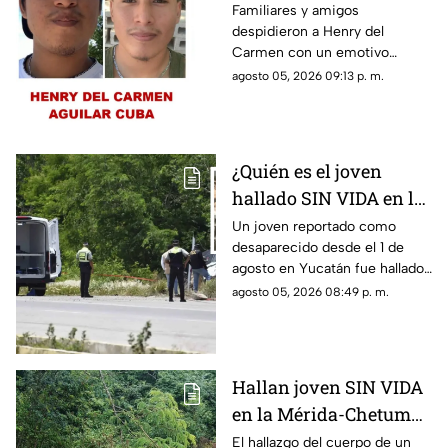
hallado sin vida en la
Familiares y amigos
despidieron a Henry del
Mérida-Chetumal tras
Carmen con un emotivo
varios días
mensaje en redes sociales tras
agosto 05, 2026 09:13 p. m.
desaparecido
hallarlo sin vida en la carretera
Mérida-Chetumal.
¿Quién es el joven
hallado SIN VIDA en la
Mérida-Chetumal? Esto
Un joven reportado como
desaparecido desde el 1 de
se sabe
agosto en Yucatán fue hallado
sin vida en la carretera Mérida-
agosto 05, 2026 08:49 p. m.
Chetumal, por lo que se dio
aviso a la policía.
Hallan joven SIN VIDA
en la Mérida-Chetumal;
el mal olor alertó a los
El hallazgo del cuerpo de un