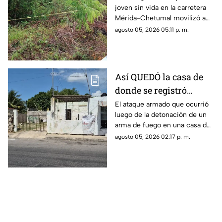
joven sin vida en la carretera
automovilistas
Mérida-Chetumal movilizó a
las autoridades durante este
agosto 05, 2026 05:11 p. m.
miércoles 5 de agosto de
2026.
Así QUEDÓ la casa de
donde se registró
anoche ocurrió un
El ataque armado que ocurrió
luego de la detonación de un
ATAQUE ARM4DO y
arma de fuego en una casa de
hombre bal3ado
la colonia Mercedes Barrera,
agosto 05, 2026 02:17 p. m.
Mérida; el saldo fue una mujer
herida y un hombre baleado.