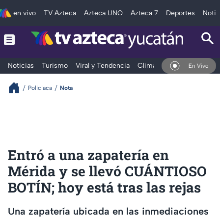
en vivo
TV Azteca
Azteca UNO
Azteca 7
Deportes
Notic
Noticias
Turismo
Viral y Tendencia
Clima
Deportes
Espec
En Vivo
Policiaca
Nota
Entró a una zapatería en
Mérida y se llevó CUÁNTIOSO
BOTÍN; hoy está tras las rejas
Una zapatería ubicada en las inmediaciones