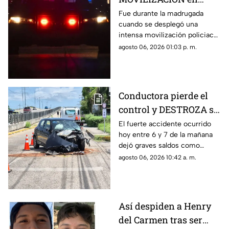
Progreso tras
Fue durante la madrugada
cuando se desplegó una
PELIGROSO
intensa movilización policiaca
HALLAZGO; esto
en Progreso, luego de
agosto 06, 2026 01:03 p. m.
encontraron
registrarse un hallazgo
peligroso para los vecinos.
Conductora pierde el
control y DESTROZA su
auto; así fue el FUERTE
El fuerte accidente ocurrido
hoy entre 6 y 7 de la mañana
ACCIDENTE HOY en
dejó graves saldos como
Temozón Norte, Mérida
consecuencia en la zona de
agosto 06, 2026 10:42 a. m.
Temozón Norte, Mérida; te
compartimos los detalles.
Así despiden a Henry
del Carmen tras ser