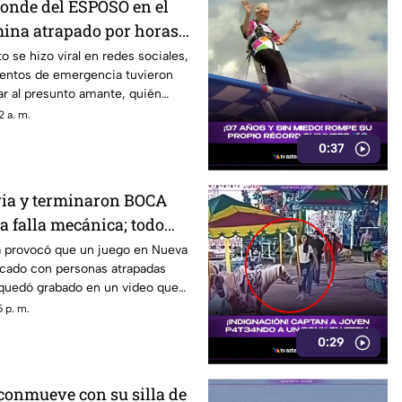
onde del ESPOSO en el
ina atrapado por horas
í lo descubrieron
o se hizo viral en redes sociales,
entos de emergencia tuvieron
tar al presunto amante, quién
un tinaco.
 a. m.
0:37
eria y terminaron BOCA
 falla mecánica; todo
 en video
a provocó que un juego en Nueva
lcado con personas atrapadas
 quedó grabado en un video que
 p. m.
0:29
 conmueve con su silla de