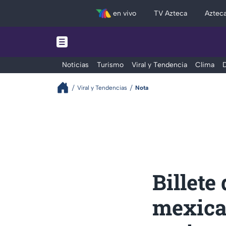
en vivo
TV Azteca
Aztec
Noticias
Turismo
Viral y Tendencia
Clima
D
Viral y Tendencias
Nota
Billete
mexican