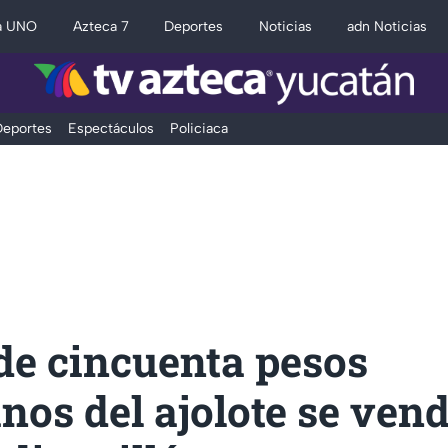
a UNO
Azteca 7
Deportes
Noticias
adn Noticias
eportes
Espectáculos
Policiaca
 de cincuenta pesos
os del ajolote se ven