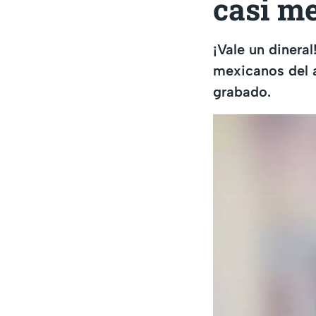
casi m
¡Vale un dineral
mexicanos del a
grabado.