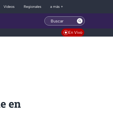
Regionales
Videos
a más +
En Vivo
de en