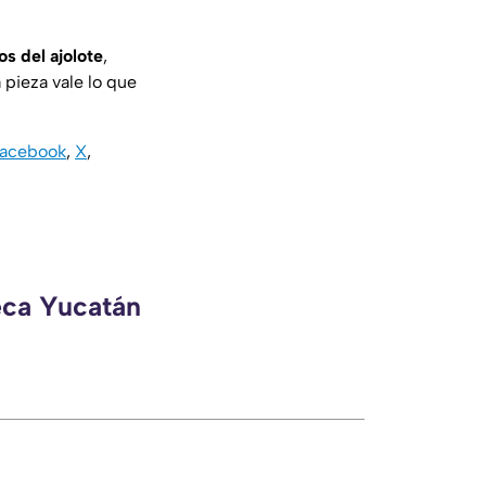
s del ajolote
,
 pieza vale lo que
acebook
,
X
,
eca Yucatán