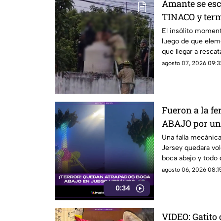
Amante se esc
TINACO y term
en Yucatán; as
El insólito moment
luego de que elem
que llegar a resca
quedó atrapado en 
agosto 07, 2026 09:32
Fueron a la f
ABAJO por una
quedó grabado
Una falla mecánic
Jersey quedara vo
boca abajo y todo
hoy es viral.
agosto 06, 2026 08:15
0:34
VIDEO: Gatito