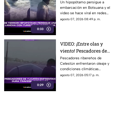
embarcación con
Un hipopótamo persigue a
embarcación en Botsuana y el
turistas a bordo y todo
video se hace viral en redes
queda grabado
sociales, desatando todo tipo
agosto 07, 2026 08:49 p. m.
de comentarios entre los
0:33
cibernautas.
VIDEO: ¡Entre olas y
viento! Pescadores de
Celestún enfrentan
Pescadores ribereños de
Celestún enfrentaron oleaje y
dura travesía por pulpo
condiciones climáticas
adversas durante su travesía
agosto 07, 2026 05:17 p. m.
en busca de pulpo en la costa
0:29
de Yucatán.