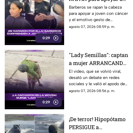
joven con cáncer en
Barberos se rapan la cabeza
para apoyar a joven con cáncer
CONMOVEDOR video
y el emotivo gesto de
solidaridad quedó grabado,
agosto 07, 2026 08:59 p. m.
conmoviendo a usuarios en
0:29
redes sociales.
"Lady Semillas": captan
a mujer ARRANCANDO
plantas de una
El video, que se volvió viral,
desató un debate en redes
jardinera
sociales y le valió el apodo de
“Lady Semillas”.
agosto 07, 2026 08:56 p. m.
0:29
¡De terror! Hipopótamo
PERSIGUE a