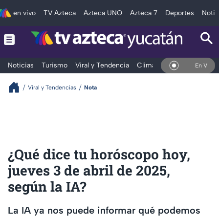
en vivo
TV Azteca
Azteca UNO
Azteca 7
Deportes
Notic
Noticias
Turismo
Viral y Tendencia
Clima
Deportes
Espec
En Vivo
Viral y Tendencias
Nota
¿Qué dice tu horóscopo hoy,
jueves 3 de abril de 2025,
según la IA?
La IA ya nos puede informar qué podemos