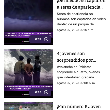
¡De miedo! Así captaron
a seres de apariencia
no humana en famoso
Seres de apariencia no
humana son captados en video
parque de México
dentro de un parque de
México, desatando teorías y
agosto 07, 2026 09:15 p. m.
reacciones entre usuarios de
0:37
las redes sociales.
4 jóvenes son
sorprendidos por
AVALANCHA; los
Avalancha en Pakistán
sorprende a cuatro jóvenes
momentos de terror
que intentaban grabarla,
quedaron GRABADOS
logrando que el momento de
agosto 07, 2026 09:08 p. m.
en video
tensión quedara captado en
0:28
video y hoy se volvió viral.
¡Fan número 1! Joven