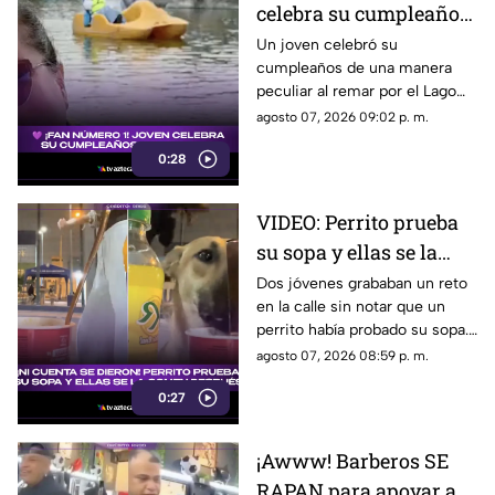
celebra su cumpleaños
junto a una figura de
Un joven celebró su
cumpleaños de una manera
BTS (VIDEO)
peculiar al remar por el Lago
de Chapultepec junto a una
agosto 07, 2026 09:02 p. m.
figura de BTS. El momento
0:28
sorprendió en redes.
VIDEO: Perrito prueba
su sopa y ellas se la
comen sin saberlo
Dos jóvenes grababan un reto
en la calle sin notar que un
perrito había probado su sopa.
Descubrieron la travesura al
agosto 07, 2026 08:59 p. m.
revisar el video.
0:27
¡Awww! Barberos SE
RAPAN para apoyar a