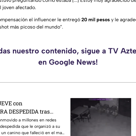
stuvo preguntando cómo estaba [...] Estoy muy agradecido d
l joven afectado.
mpensación el influencer le entregó
20 mil pesos
y le agrade
 shot más picoso del mundo”.
rdas nuestro contenido, sigue a TV Azt
en Google News!
UEVE con
A DESPEDIDA tras
mejor amigo; lo hizo desde
onmovido a millones en redes
 despedida que le organizó a su
 un canino que falleció en el mar,