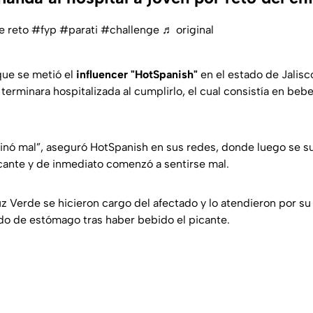
te reto
#fyp
#parati
#challenge
♬ original
que se metió el
influencer "HotSpanish"
en el estado de Jalisc
terminara hospitalizada al cumplirlo, el cual consistía en beb
minó mal”, aseguró HotSpanish en sus redes, donde luego se s
cante y de inmediato comenzó a sentirse mal.
z Verde se hicieron cargo del afectado y lo atendieron por su
do de estómago tras haber bebido el picante.