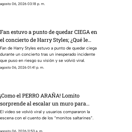
desataron terror.
agosto 06, 2026 03:18 p. m.
Fan estuvo a punto de quedar CIEGA en
el concierto de Harry Styles; ¿Qué le
pasó?
Fan de Harry Styles estuvo a punto de quedar ciega
durante un concierto tras un inesperado incidente
que puso en riesgo su visión y se volvió viral.
agosto 06, 2026 01:41 p. m.
¡Como el PERRO ARAÑA! Lomito
sorprende al escalar un muro para
volver a casa (VIDEO)
El video se volvió viral y usuarios compararon la
escena con el cuento de los “monitos saltarines”.
agosto 06, 2026 11:53 a. m.