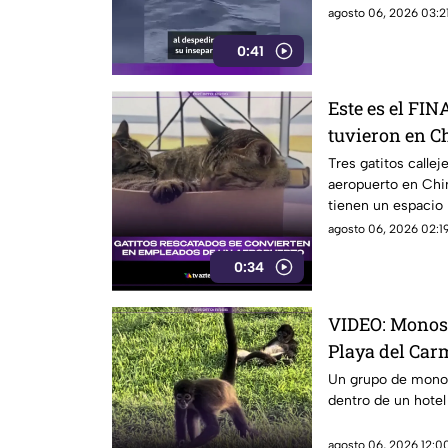
sobre su tabla.
agosto 06, 2026 03:21
0:41
Este es el FIN
tuvieron en Ch
viral
Tres gatitos calle
aeropuerto en Chin
tienen un espacio
viajeros.
agosto 06, 2026 02:19
0:34
VIDEO: Monos 
Playa del Car
redes
Un grupo de monos
dentro de un hotel
agosto 06, 2026 12:00