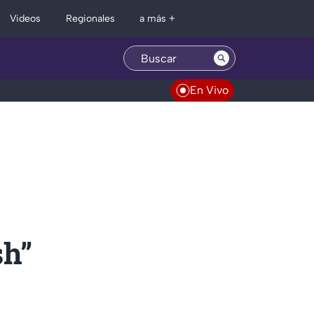
Regionales
Videos
a más +
En Vivo
sh”