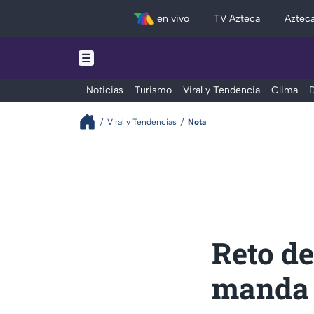
en vivo
TV Azteca
Aztec
Noticias
Turismo
Viral y Tendencia
Clima
D
Viral y Tendencias
Nota
Reto de
manda a