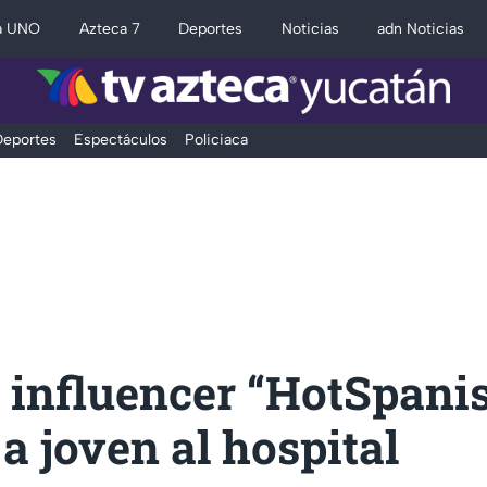
a UNO
Azteca 7
Deportes
Noticias
adn Noticias
eportes
Espectáculos
Policiaca
 influencer “HotSpani
 joven al hospital