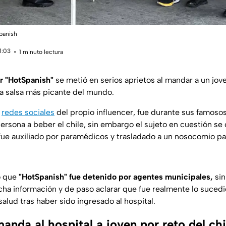
Spanish
1:03
1 minuto lectura
er "HotSpanish"
se metió en serios aprietos al mandar a un jove
la salsa más picante del mundo.
n
redes sociales
del propio influencer, fue durante sus famosos
persona a beber el chile, sin embargo el sujeto en cuestión se
fue auxiliado por paramédicos y trasladado a un nosocomio pa
ó que
"HotSpanish" fue detenido por agentes municipales,
si
cha información y de paso aclarar que fue realmente lo sucedid
alud tras haber sido ingresado al hospital.
nda al hospital a joven por reto del chi