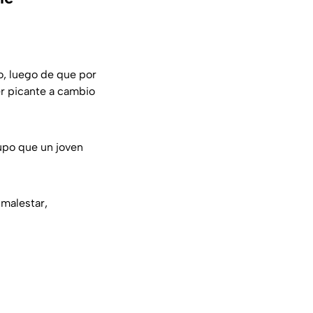
o, luego de que por
er picante a cambio
upo que un joven
 malestar,