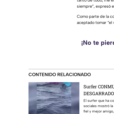
tanto de todo, me e
siempre”, expresó e
Como parte de la co
aceptado tomar “el
¡No te pie
CONTENIDO RELACIONADO
Surfer CONM
DESGARRADOR
muerte de su 
El surfer que ha c
sociales mostró la
el mar
fiel y mejor amigo,