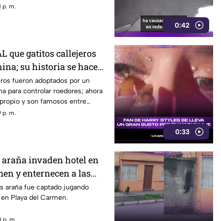
 p. m.
0:42
AL que gatitos callejeros
ina; su historia se hace
jeros fueron adoptados por un
a para controlar roedores; ahora
 propio y son famosos entre
 p. m.
0:33
araña invaden hotel en
men y enternecen a las
 araña fue captado jugando
 en Playa del Carmen.
 p. m.