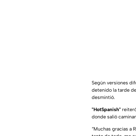
Según versiones di
detenido la tarde d
desmintió.
"HotSpanish"
reiter
donde salió caminan
“Muchas gracias a R