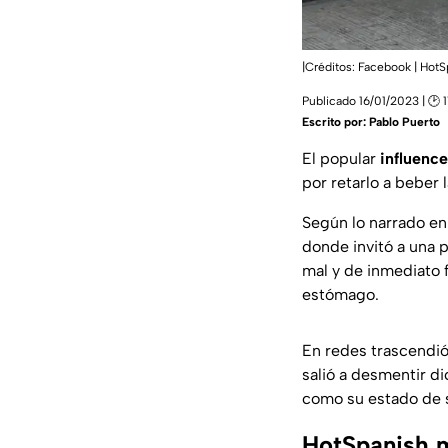
|Créditos: Facebook | Hot
Publicado 16/01/2023 | 🕑 1
Escrito por:
Pablo Puerto
El popular
influenc
por retarlo a beber 
Según lo narrado e
donde invitó a una 
mal y de inmediato 
estómago.
En redes trascendi
salió a desmentir di
como su estado de s
HotSpanish ma